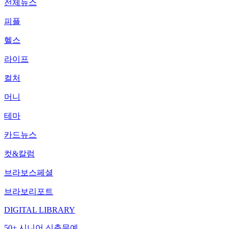
전체뉴스
피플
헬스
라이프
컬처
머니
테마
카드뉴스
컷&칼럼
브라보스페셜
브라보리포트
DIGITAL LIBRARY
50+ 시니어 신춘문예