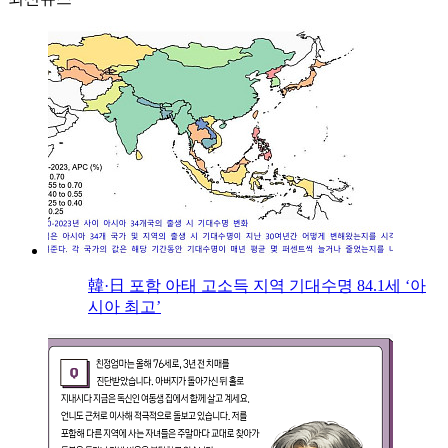
韓·日 포함 아태 고소득 지역 기대수명 84.1세 ‘아
시아 최고’