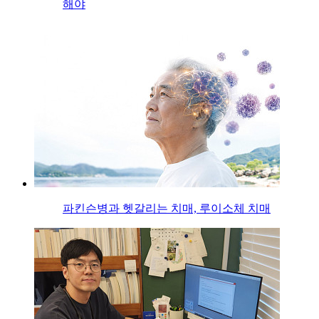
해야
파킨슨병과 헷갈리는 치매, 루이소체 치매