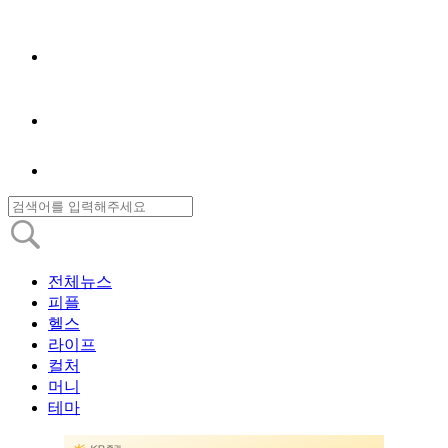
전체뉴스
피플
헬스
라이프
컬처
머니
테마