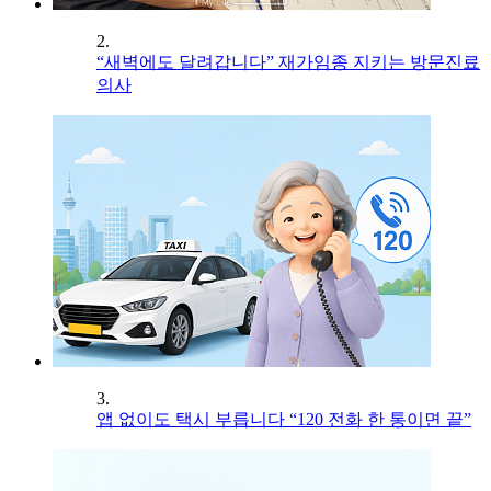
2.
“새벽에도 달려갑니다” 재가임종 지키는 방문진료
의사
3.
앱 없이도 택시 부릅니다 “120 전화 한 통이면 끝”