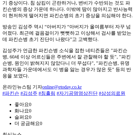
기 증상이다. 침 삼킴이 곤란하거나, 변비가 수반되는 것도 파
킨슨병의 증상 가운데 하나다. 이밖에 땀이 많아지고 반사능력
이 현저하게 떨어지면 파킨슨병의 초기 증상을 의심해야 한다.
방송인 김성주 역시 “아버지가 “아버지가 올여름부터 자꾸 넘
어졌다. 최근에 걸음걸이가 뻣뻣하고 이상해서 검사를 받았는
데 파킨슨병 초기 진단이 나왔다”고 고백했다.
김성주가 언급한 파킨슨병 소식을 접한 네티즌들은 "파킨슨
병, 60세 이상 어르신들은 주변에서 잘 관찰해야 할 듯", "파킨
슨병, 원인이 밝혀지지 않았다니 더 무섭다", "파킨슨병, 유명
과학자들 가운데에서도 이 병을 앓는 경우가 많은 듯" 등의 반
응을 보였다.
온라인뉴스팀 기자
online@etoday.co.kr
#파킨슨
#김성주
#침흘림
#자기공명영상진단
#삼성의료원
좋아요
0
화나요
0
슬퍼요
0
더 궁금해요
0
최신뉴스