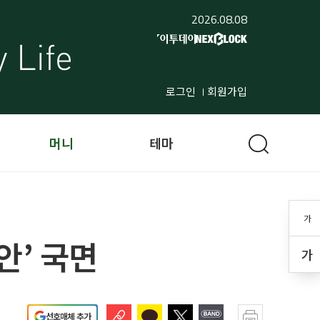
2026.08.08
로그인
회원가입
머니
테마
가
안’ 국면
가
선호매체 추가