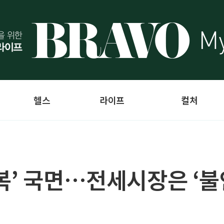
헬스
라이프
컬처
복’ 국면…전세시장은 ‘불