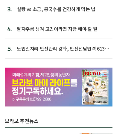
3.
설탕 vs 소금, 콩국수를 건강하게 먹는 법
4.
팔자주름 생겨 고민이라면 지금 해야 할 일
5.
노인일자리 안전관리 강화, 안전전담인력 613명
첫 배치
브라보 추천뉴스