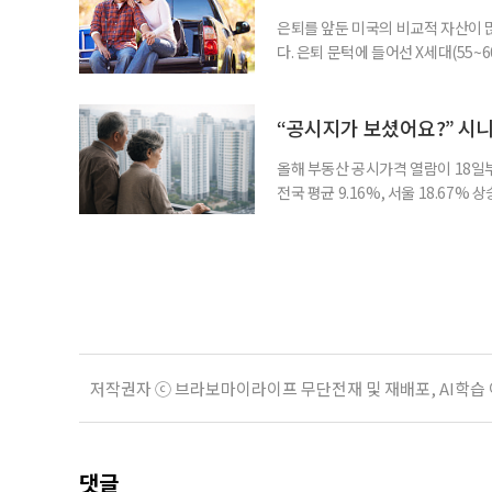
은퇴를 앞둔 미국의 비교적 자산이
다. 은퇴 문턱에 들어선 X세대(55
더 컸고, 연금이 없는 데 따른 박탈
비가 더는 “얼마를 모았느냐”에만 
고 있다는 뜻으로 읽힌다. 지난 1
“공시지가 보셨어요?” 시
올해 부동산 공시가격 열람이 18일
전국 평균 9.16%, 서울 18.67
분이 반영되면서 일부 지역에서는 상
아닌 ‘안’ 단계다. 열람과 의견 제
다. 재산세와 종합부동산세, 건강보험
저작권자 ⓒ 브라보마이라이프 무단전재 및 재배포, AI학습
댓글