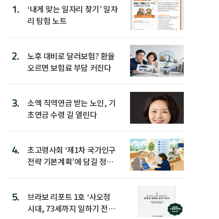
1.
‘내게 맞는 일자리 찾기’ 일자
리 탐험 노트
2.
노후 대비로 달러보험? 환율
오르면 보험료 부담 커진다
3.
소액 직역연금 받는 노인, 기
초연금 수령 길 열린다
4.
초고령사회 ‘제1차 국가인구
전략 기본계획’에 담길 정책
은
5.
브라보 리포트 1호 ‘사오정
시대, 73세까지 일하기 전략’