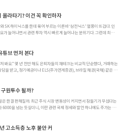
지 올라타기? 이건 꼭 확인하자
 SK 하이닉스를 한데 묶어 부르는 이른바 ‘삼전닉스’ 열풍이 뜨겁다. 인
수요가 늘어나면서 관련 투자 역시 빠르게 늘어나는 분위기다. 그런데 최근
초자산으로 한 ‘단일종목 레버리지’ 상품이 등장하면서 투자 위험에 대한 우
숙하지만, 우리가 알던 일반적인 주식과는 성격이 전혀 다른 상품이다. 시니어
험 요소를 짚어본다. 수익도 2배, 손실도 2배… 레버리지의 두 얼
 유튜브 먼저 본다
저 봐요.” 몇 년 전만 해도 은퇴자들의 재테크는 비교적 단순했다, 거래하는
상담을 받고, 정기예금이나 ELS(주가연계증권), 브라질 채권(국채) 같은 고
투자 정보 역시 은행 영업점에서 얻는 경우가 많았다. 직원이 추천하는 상품
고, 증권사보다는 은행을 더 편안하게 느끼기도 했다. 은행 창구 대신 유튜
 씨는 최근 IRP(개인형퇴직연금) 계좌를 직접 손보기 시작했
후 구원투수 될까?
활은 한결 편해질까. 최근 주식 시장 변동성이 커지면서 잠들기가 무섭다는
 6000을 넘는 듯싶더니, 이란 관련 국제 정세와 발언 하나에도 주가는 오
 직접 투자로 수익을 내려던 이들은 오히려 불안감이 커졌다. 이처럼 변동
 민감하면서 일정한 현금흐름을 기대할 수 있는 상품에 관심이 쏠린다. 그중
퇴자와 은퇴를 앞둔 이들에게 ‘매달 들어오는 돈’이라는 점에서 다시 주목
년 고소득층 노후 불안 커