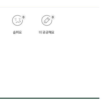
0
0
슬퍼요
더 궁금해요