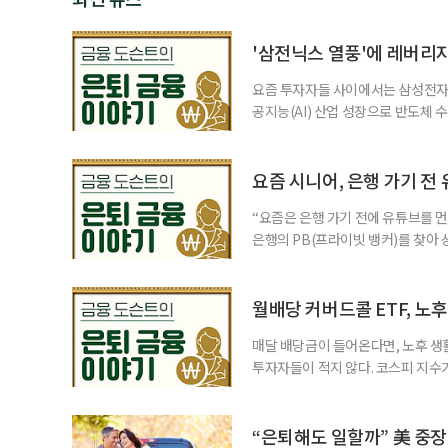
'삼전닉스 열풍'에 레버리
요즘 투자자들 사이에서는 삼성전자와
공지능(AI) 산업 성장으로 반도체 
삼성전자와 SK 하이닉스 주가를 기
려도 함께 커지고 있다. 이름은 익
투자자라면 반드시 알아야 할 핵심 위
요즘 시니어, 은행 가기 전
“요즘은 은행 가기 전에 유튜브를 먼
은행의 PB(프라이빗 뱅커)를 찾아 
금리 상품에 가입하는 방식이었다. 
에 가입하면 비교적 안전하다고 여겼
브에서 정보를 서울에 사는 60대 A
월배당 커버드콜 ETF, 노
매달 배당금이 들어온다면, 노후 생
투자자들이 적지 않다. 코스피 지수가
르락내리락 롤러코스터를 타고 있다.
성이 이어질수록, 주가 움직임에 덜
에서도 월배당 커버드콜 ETF는 은
“은퇴해도 일할까” 美 중장