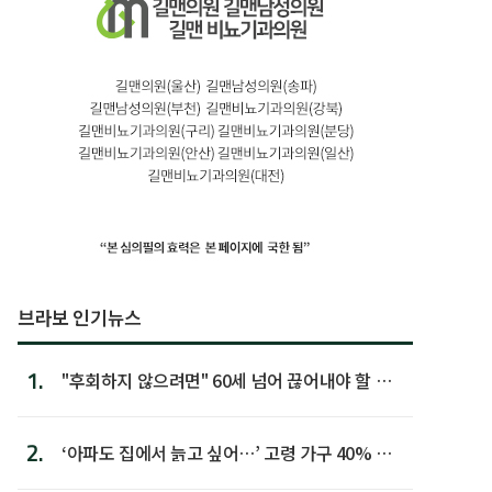
브라보 인기뉴스
1.
"후회하지 않으려면" 60세 넘어 끊어내야 할 사
람 1위
2.
‘아파도 집에서 늙고 싶어…’ 고령 가구 40% 노
후 주택이라 어...