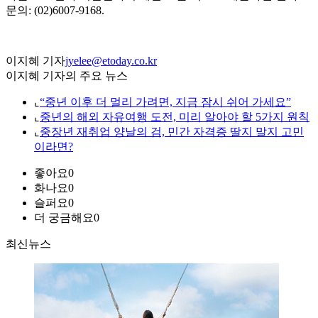
문의: (02)6007-9168.
이지혜 기자
jyelee@etoday.co.kr
이지혜 기자의 주요 뉴스
⌞
“중년 이후 더 멀리 가려면, 지금 잠시 쉬어 가세요”
⌞
중년의 해외 자유여행 도전, 미리 알아야 할 5가지 원칙
⌞
중장년 재취업 양날의 검, 민간 자격증 딸지 말지 고민
이라면?
좋아요
0
화나요
0
슬퍼요
0
더 궁금해요
0
최신뉴스