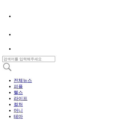
전체뉴스
피플
헬스
라이프
컬처
머니
테마