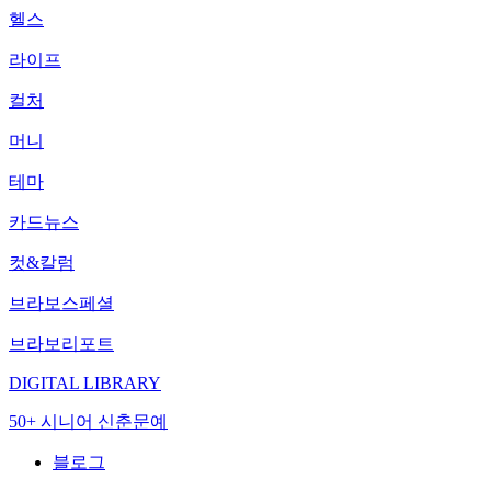
헬스
라이프
컬처
머니
테마
카드뉴스
컷&칼럼
브라보스페셜
브라보리포트
DIGITAL LIBRARY
50+ 시니어 신춘문예
블로그