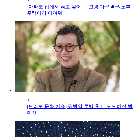
2.
‘아파도 집에서 늙고 싶어…’ 고령 가구 40% 노후
주택이라 어려워
3.
[브라보 문화 이슈] 유방암 투병 후 더 단단해진 박
미선