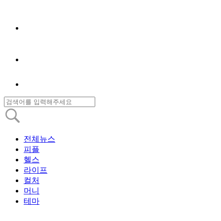
전체뉴스
피플
헬스
라이프
컬처
머니
테마