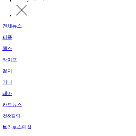
전체뉴스
피플
헬스
라이프
컬처
머니
테마
카드뉴스
컷&칼럼
브라보스페셜