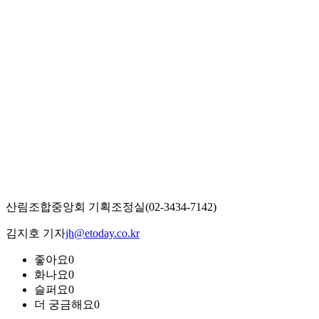
산림조합중앙회 기획조정실(02-3434-7142)
김지호 기자
jh@etoday.co.kr
좋아요
0
화나요
0
슬퍼요
0
더 궁금해요
0