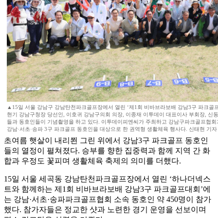
▲15일 서울 강남구 강남탄천파크골프장에서 열린 ‘제1회 비바브라보배 강남3구 파크골프
현기 강남구청장 당선인, 이호귀 강남구의회 의장, 이종재 이투데이 대표이사 부회장, 신
들과 동호인들이 기념촬영을 하고 있다. 이투데이피엔씨가 주최하고 강남구파크골프협회
강남·서초·송파 3구 파크골프 동호인을 대상으로 한 권역형 생활체육 행사다. 신태현 기자 ho
초여름 햇살이 내리쬔 그린 위에서 강남3구 파크골프 동호인
들의 열정이 펼쳐졌다. 승부를 향한 집중력과 함께 지역 간 화
합과 우정도 꽃피며 생활체육 축제의 의미를 더했다.
15일 서울 세곡동 강남탄천파크골프장에서 열린 ‘하나더넥스
트와 함께하는 제1회 비바브라보배 강남3구 파크골프대회’에
는 강남·서초·송파파크골프협회 소속 동호인 약 450명이 참가
했다. 참가자들은 정교한 샷과 노련한 경기 운영을 선보이며