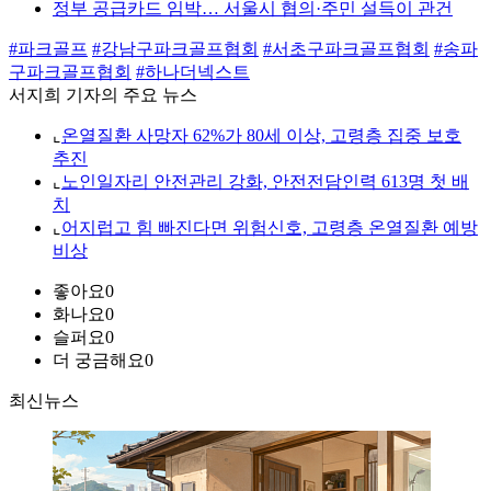
정부 공급카드 임박… 서울시 협의·주민 설득이 관건
#파크골프
#강남구파크골프협회
#서초구파크골프협회
#송파
구파크골프협회
#하나더넥스트
서지희 기자의 주요 뉴스
⌞
온열질환 사망자 62%가 80세 이상, 고령층 집중 보호
추진
⌞
노인일자리 안전관리 강화, 안전전담인력 613명 첫 배
치
⌞
어지럽고 힘 빠진다면 위험신호, 고령층 온열질환 예방
비상
좋아요
0
화나요
0
슬퍼요
0
더 궁금해요
0
최신뉴스