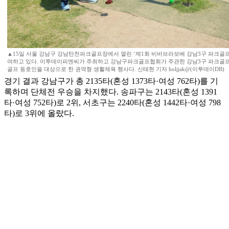
▲15일 서울 강남구 강남탄천파크골프장에서 열린 ‘제1회 비바브라보배 강남3구 파크골
여하고 있다. 이투데이피엔씨가 주최하고 강남구파크골프협회가 주관한 강남3구 파크골프
골프 동호인을 대상으로 한 권역형 생활체육 행사다. 신태현 기자 holjjak@(이투데이DB)
경기 결과 강남구가 총 2135타(혼성 1373타·여성 762타)를 기
록하며 단체전 우승을 차지했다. 송파구는 2143타(혼성 1391
타·여성 752타)로 2위, 서초구는 2240타(혼성 1442타·여성 798
타)로 3위에 올랐다.