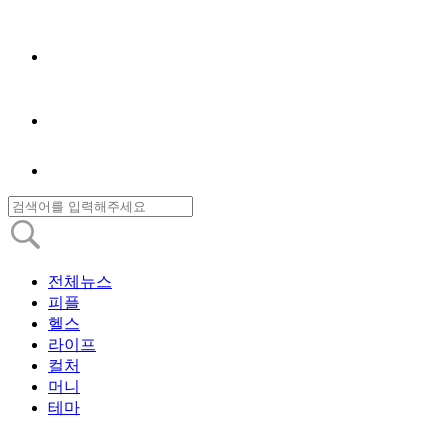
전체뉴스
피플
헬스
라이프
컬처
머니
테마