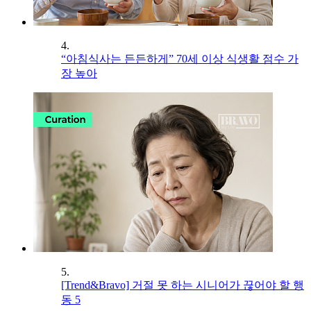
4.
“아침식사는 든든하게” 70세 이상 식생활 점수 가
장 높아
5.
[Trend&Bravo] 거절 못 하는 시니어가 끊어야 할 행
동 5