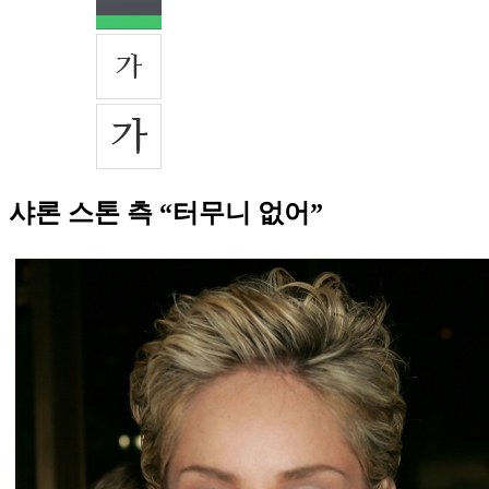
샤론 스톤 측 “터무니 없어”