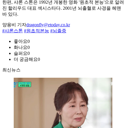
한편, 샤론 스톤은 1992년 개봉한 영화 '원초적 본능'으로 알려
진 할리우드 대표 섹시스타다. 2001년 뇌출혈로 사경을 헤맨
바 있다.
양용비 기자
dragonfly@etoday.co.kr
#샤론스톤
#원초적본능
#뇌졸중
좋아요
0
화나요
0
슬퍼요
0
더 궁금해요
0
최신뉴스