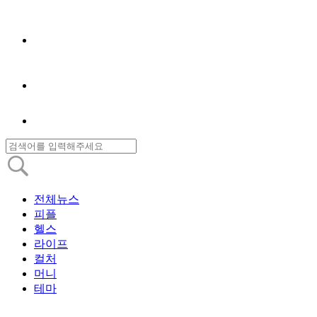
전체뉴스
피플
헬스
라이프
컬처
머니
테마