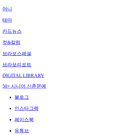
머니
테마
카드뉴스
컷&칼럼
브라보스페셜
브라보리포트
DIGITAL LIBRARY
50+ 시니어 신춘문예
블로그
인스타그램
페이스북
유튜브