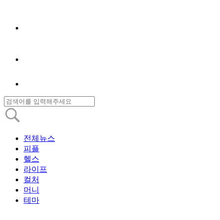
전체뉴스
피플
헬스
라이프
컬처
머니
테마