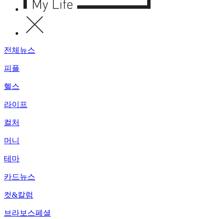
전체뉴스
피플
헬스
라이프
컬처
머니
테마
카드뉴스
컷&칼럼
브라보스페셜