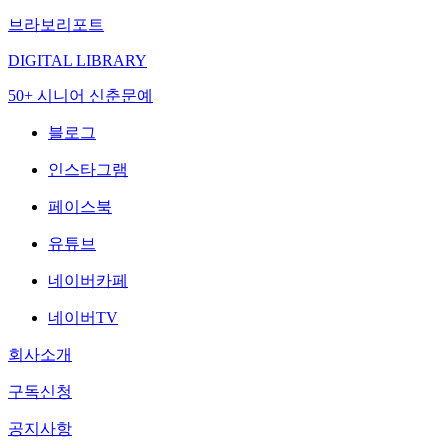
브라보리포트
DIGITAL LIBRARY
50+ 시니어 신춘문예
블로그
인스타그램
페이스북
유튜브
네이버카페
네이버TV
회사소개
구독신청
공지사항