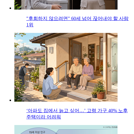
"후회하지 않으려면" 60세 넘어 끊어내야 할 사람
1위
‘아파도 집에서 늙고 싶어…’ 고령 가구 40% 노후
주택이라 어려워