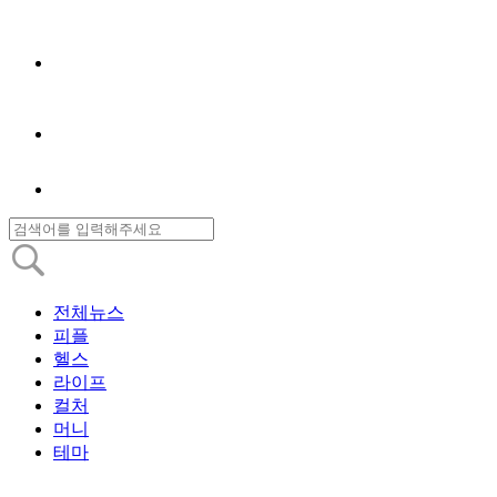
전체뉴스
피플
헬스
라이프
컬처
머니
테마