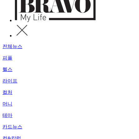
전체뉴스
피플
헬스
라이프
컬처
머니
테마
카드뉴스
컷&칼럼