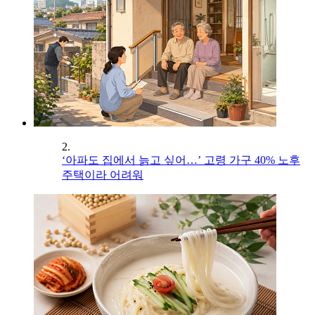
2.
‘아파도 집에서 늙고 싶어…’ 고령 가구 40% 노후
주택이라 어려워