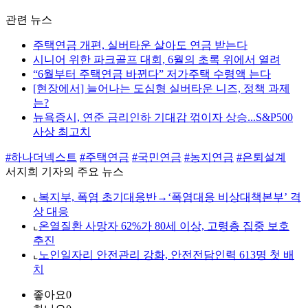
관련 뉴스
주택연금 개편, 실버타운 살아도 연금 받는다
시니어 위한 파크골프 대회, 6월의 초록 위에서 열려
“6월부터 주택연금 바뀐다” 저가주택 수령액 는다
[현장에서] 늘어나는 도심형 실버타운 니즈, 정책 과제
는?
뉴욕증시, 연준 금리인하 기대감 꺾이자 상승...S&P500
사상 최고치
#하나더넥스트
#주택연금
#국민연금
#농지연금
#은퇴설계
서지희 기자의 주요 뉴스
⌞
복지부, 폭염 초기대응반→‘폭염대응 비상대책본부’ 격
상 대응
⌞
온열질환 사망자 62%가 80세 이상, 고령층 집중 보호
추진
⌞
노인일자리 안전관리 강화, 안전전담인력 613명 첫 배
치
좋아요
0