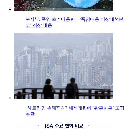
복지부, 폭염 초기대응반→‘폭염대응 비상대책본
부’ 격상 대응
“해로하면 손해?” 8·3 세제개편에 ‘황혼이혼’ 조장
논란