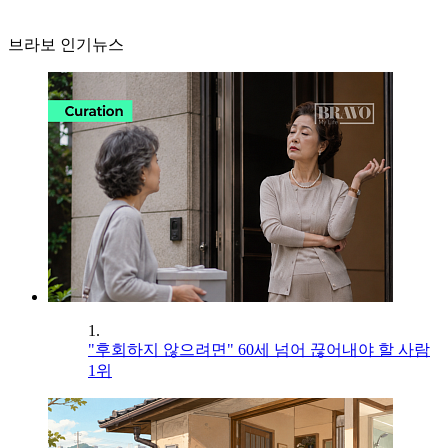
브라보 인기뉴스
1.
"후회하지 않으려면" 60세 넘어 끊어내야 할 사람
1위