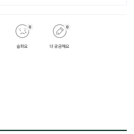
0
0
슬퍼요
더 궁금해요