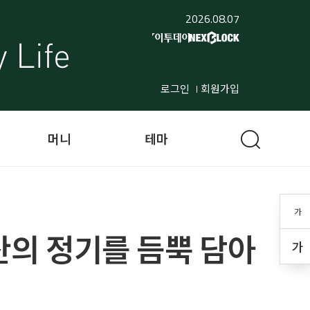
2026.08.07
로그인
회원가입
머니
테마
가
 산의 정기를 듬뿍 담아
가