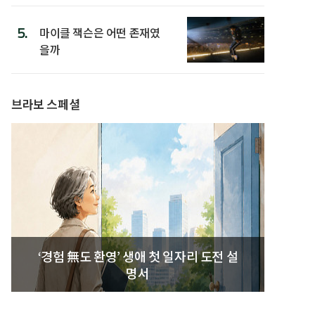
5.
마이클 잭슨은 어떤 존재였
을까
브라보 스페셜
‘경험 無도 환영’ 생애 첫 일자리 도전 설
명서