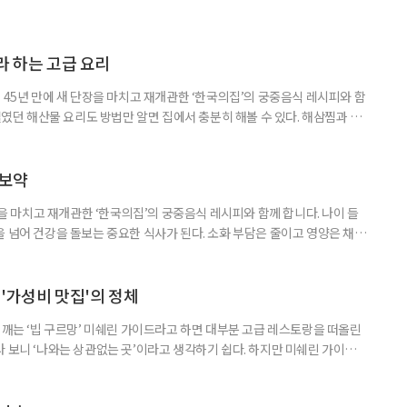
라 하는 고급 요리
 45년 만에 새 단장을 마치고 재개관한 ‘한국의집’의 궁중음식 레시피와 함
망설였던 해산물 요리도 방법만 알면 집에서 충분히 해볼 수 있다. 해삼찜과 종
본만 익히면 초보도 따라 할 수 있는 메뉴다. 무엇보다 기름은 적고 단백질
 없이 좋은 식재료다. 한번 만들어보면 ‘외식 메뉴’였던 음식이 ‘우리 집 건
 쫄깃함 대신 부드럽게, 건강을 담은 해삼찜 해삼은 손질이
 보약
단장을 마치고 재개관한 ‘한국의집’의 궁중음식 레시피와 함께 합니다. 나이 들
을 넘어 건강을 돌보는 중요한 식사가 된다. 소화 부담은 줄이고 영양은 채우
중에서 즐겼던 신선로와 제주 향토 음식인 가파도 보리밥은 이런 조건을 두루
 어우러져 영양 균형이 뛰어난 신선로, 식이섬유와 미네랄이 풍부한 가파도
울리는 메뉴다. 전통의 지혜와 건강한 재료가 담긴 두 가지 요리를
'가성비 맛집'의 정체
 깨는 ‘빕 구르망’ 미쉐린 가이드라고 하면 대부분 고급 레스토랑을 떠올린
 보니 ‘나와는 상관없는 곳’이라고 생각하기 쉽다. 하지만 미쉐린 가이드
 아니다. 합리적인 가격으로 좋은 음식을 즐길 수 있는 이른바 가성비 맛집
도 있다. 미쉐린 가이드의 또 다른 기준 ‘빕 구르망’ 빕 구르망은 1997년 미쉐