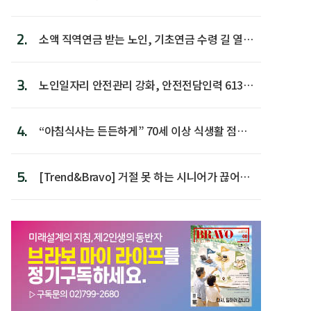
2.
소액 직역연금 받는 노인, 기초연금 수령 길 열린
다
3.
노인일자리 안전관리 강화, 안전전담인력 613명
첫 배치
4.
“아침식사는 든든하게” 70세 이상 식생활 점수
가장 높아
5.
[Trend&Bravo] 거절 못 하는 시니어가 끊어야
할 행동 5