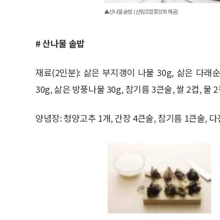
▲산나물 솥밥. (산림조합중앙회 제공)
# 산나물 솥밥
재료(2인분): 삶은 부지갱이 나물 30g, 삶은 다래순 
30g, 삶은 방풍나물 30g, 참기름 3큰술, 쌀 2컵, 물 
양념장: 청양고추 1개, 간장 4큰술, 참기름 1큰술, 