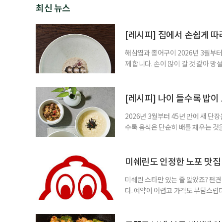
최신 뉴스
[레시피] 집에서 손쉽게 따
해삼찜과 종어구이 2026년 3월부터
께 합니다. 손이 많이 갈 것 같아 
어구이는 과정이 복잡해 보이지만 기
과 미네랄은 풍부해, 중장년에게 부담
강식’으로 바뀌는 경험을 하게 된다.
[레시피] 나이 들수록 밥이
2026년 3월부터 45년 만에 새 
수록 음식은 단순히 배를 채우는 것
는 음식이 필요한 이유다. 조선 궁
갖춘 전통 한식이다. 다양한 재료가
보리밥은 중장년 식탁에 특히 잘 어
미쉐린도 인정한 노포 맛집 
미쉐린 스타만 있는 줄 알았죠? 편견
다. 예약이 어렵고 가격도 부담스럽다
에는 별(스타) 레스토랑만 있는 것은
빕 구르망(Bib Gourmand) 식당