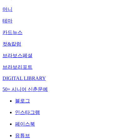
머니
테마
카드뉴스
컷&칼럼
브라보스페셜
브라보리포트
DIGITAL LIBRARY
50+ 시니어 신춘문예
블로그
인스타그램
페이스북
유튜브