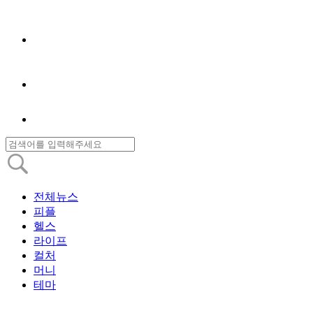
전체뉴스
피플
헬스
라이프
컬처
머니
테마