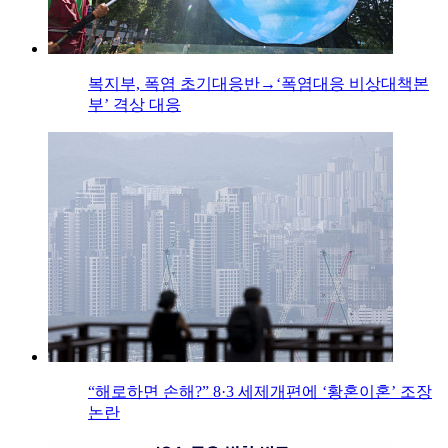
복지부, 폭염 초기대응반→‘폭염대응 비상대책본
부’ 격상 대응
“해로하면 손해?” 8·3 세제개편에 ‘황혼이혼’ 조장
논란