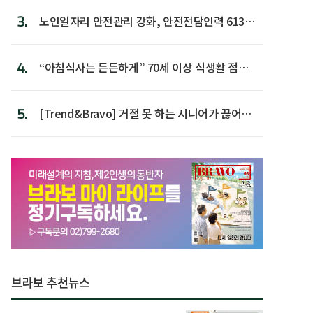
3.
노인일자리 안전관리 강화, 안전전담인력 613명
첫 배치
4.
“아침식사는 든든하게” 70세 이상 식생활 점수
가장 높아
5.
[Trend&Bravo] 거절 못 하는 시니어가 끊어야
할 행동 5
브라보 추천뉴스