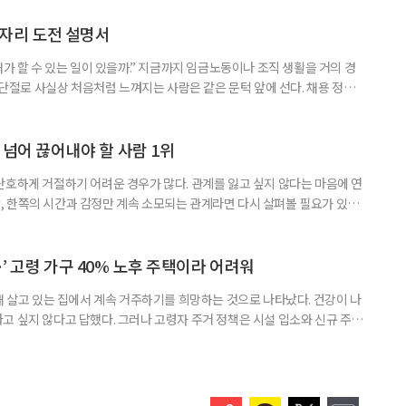
 주목해야 한다. 그동안 사용하지 않고 쌓아둔 ISA 납입한도가 사라질 수 있
개편안이 국회 통과 후 그대로 시행된다면 법 시행 전 본
일자리 도전 설명서
내가 할 수 있는 일이 있을까.” 지금까지 임금노동이나 조직 생활을 거의 경
력 단절로 사실상 처음처럼 느껴지는 사람은 같은 문턱 앞에 선다. 채용 정보를
업무 지시, 동료 관계까지 낯설다. 이들에게 필요한 것은 ‘용기를 내라’는 말
밖에 섞여 있는 ‘첫 취업’, ‘경력 단절’ 생산인구가 줄어드는 상황에서 삶의
가 자원이다. 박경하 한국노인인력개발원 선임연구위
 넘어 끊어내야 할 사람 1위
단호하게 거절하기 어려운 경우가 많다. 관계를 잃고 싶지 않다는 마음에 연
 한쪽의 시간과 감정만 계속 소모되는 관계라면 다시 살펴볼 필요가 있다.
연락하거나, 만날 때마다 자신의 이야기만 늘어놓는 사람은 상대를 동등한
 창구로 대할 수 있다. 걱정을 가장해 자존감을 깎아내리고 도움을 당연하
바꾸는 행동도 건강한 관계와는 거리가 멀다. 믿고 털어놓은 개인사나 약점을
’ 고령 가구 40% 노후 주택이라 어려워
재 살고 있는 집에서 계속 거주하기를 희망하는 것으로 나타났다. 건강이 나
고 싶지 않다고 답했다. 그러나 고령자 주거 정책은 시설 입소와 신규 주택
 시행을 계기로 집수리부터 퇴원 후 임시 거처, 방문 돌봄까지 연결하는 주거
나왔다. 6일 건축공간연구원(AURI)이 발간한 ‘건축과 도시 공간’ 2026년
 고령자 주거-돌봄 협업 체계 구축 방안’ 보고서는 고