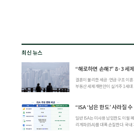
최신 뉴스
“해로하면 손해?” 8·3 세
결혼이 불리한 세금·연금 구조 이혼 
부동산 세제개편안이 실거주 1세대 1
고령 부부에게는 혼인을 유지하는 
세는 개인별로 부과하지만, 1세대 
부가 각자 집 한 채씩을 보유하면 한
“ISA ‘남은 한도’ 사라질 
일반 ISA는 미사용 납입한도 이월 
리계좌(ISA)를 대폭 손질한다. 국
금융 ISA’를 새로 만들고, 일정 