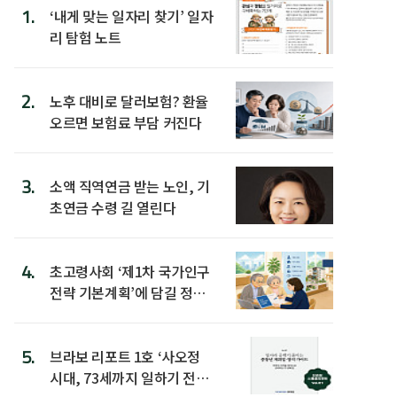
1.
‘내게 맞는 일자리 찾기’ 일자
리 탐험 노트
2.
노후 대비로 달러보험? 환율
오르면 보험료 부담 커진다
3.
소액 직역연금 받는 노인, 기
초연금 수령 길 열린다
4.
초고령사회 ‘제1차 국가인구
전략 기본계획’에 담길 정책
은
5.
브라보 리포트 1호 ‘사오정
시대, 73세까지 일하기 전략’