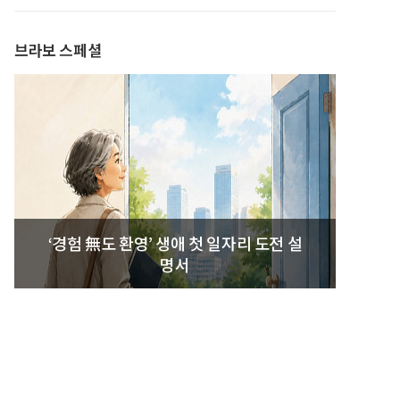
발간
브라보 스페셜
‘경험 無도 환영’ 생애 첫 일자리 도전 설
명서