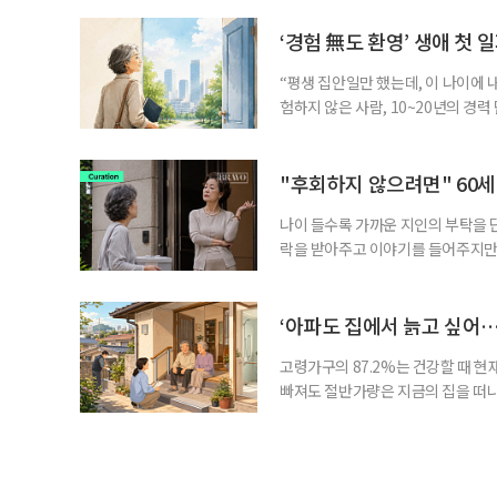
기존 ISA 가입자라면 이번 개편안에
기 때문이다. 지난 3일 발표된 세제
‘경험 無도 환영’ 생애 첫 
“평생 집안일만 했는데, 이 나이에 
험하지 않은 사람, 10~20년의 경
찾고 이력서를 쓰는 일부터 출퇴근, 
보다 부담을 낮춘 진입 경로다. 통계 
경험이 풍부한 고령자는 중요한 국
"후회하지 않으려면" 60세
나이 들수록 가까운 지인의 부탁을 
락을 받아주고 이야기를 들어주지만,
평소에는 무심하다가 필요할 때만 
관계가 아닌 편리한 도움이나 감정의
게 여기며, 거절하는 순간 태도를 
‘아파도 집에서 늙고 싶어…
다
고령가구의 87.2%는 건강할 때 현
빠져도 절반가량은 지금의 집을 떠나
공급에 무게가 실려 있다. 통합돌봄
지원 체계를 구축해야 한다는 제언이 
여름호에 실린 ‘통합돌봄 시행에 따른