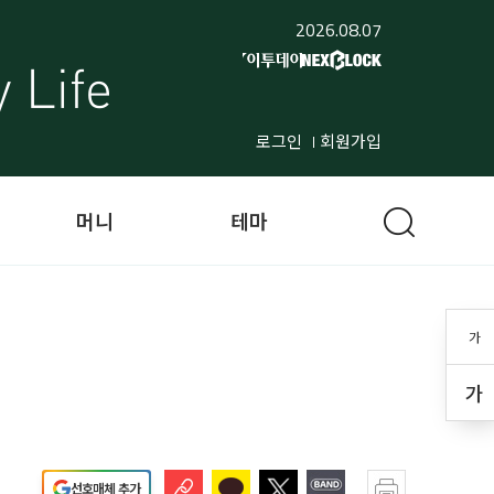
2026.08.07
로그인
회원가입
머니
테마
가
가
선호매체 추가