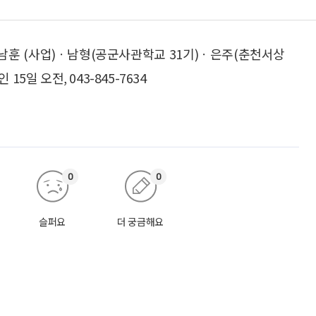
남훈 (사업)ㆍ남형(공군사관학교 31기)ㆍ은주(춘천서상
5일 오전, 043-845-7634
0
0
슬퍼요
더 궁금해요