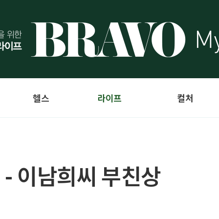
헬스
라이프
컬처
 - 이남희씨 부친상