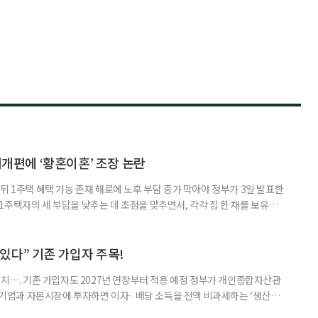
제개편에 ‘황혼이혼’ 조장 논란
뒤 1주택 혜택 가능 존재 해로에 노후 부담 증가 막아야 정부가 3일 발표한
주택자의 세 부담을 낮추는 데 초점을 맞추면서, 각각 집 한 채를 보유한
것보다 이혼이 경제적으로 유리해질 수 있다는 분석이 나온다. 종합부동산
1주택 공제와 세액공제 적용 여부는 부부를 하나의 세대로 묶어 판단한다. 부
 세대가 두 채를 가진 것으로 보지만, 실제 이혼해 주거와 생계를 분
수 있다” 기존 가입자 주목!
폐지…. 기존 가입자도 2027년 연장부터 적용 예정 정부가 개인종합자산관
내 기업과 자본시장에 투자하면 이자· 배당 소득을 전액 비과세하는 ‘생산적
소득 이하 청년에게는 납입액의 10%를 소득공제 해주는 방안도 추진한다. 다만