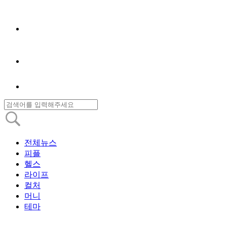
전체뉴스
피플
헬스
라이프
컬처
머니
테마