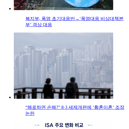
복지부, 폭염 초기대응반→‘폭염대응 비상대책본
부’ 격상 대응
“해로하면 손해?” 8·3 세제개편에 ‘황혼이혼’ 조장
논란