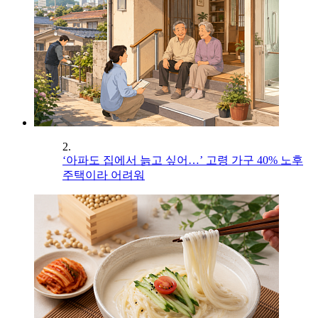
2.
‘아파도 집에서 늙고 싶어…’ 고령 가구 40% 노후
주택이라 어려워