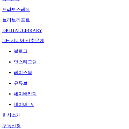
브라보스페셜
브라보리포트
DIGITAL LIBRARY
50+ 시니어 신춘문예
블로그
인스타그램
페이스북
유튜브
네이버카페
네이버TV
회사소개
구독신청