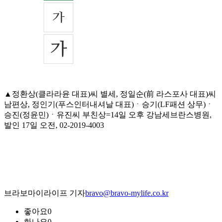
▲정환상(클라라윤 대표)씨 별세, 정일순(前 라스포사 대표)씨
남편상, 정인기(푸스인터내셔날 대표)ㆍ승기(LF패션 상무)ㆍ
승진(정윤민)ㆍ유진씨 부친상=14일 오후 강남세브란스병원,
발인 17일 오전, 02-2019-4003
브라보마이라이프 기자
bravo@bravo-mylife.co.kr
좋아요
0
화나요
0