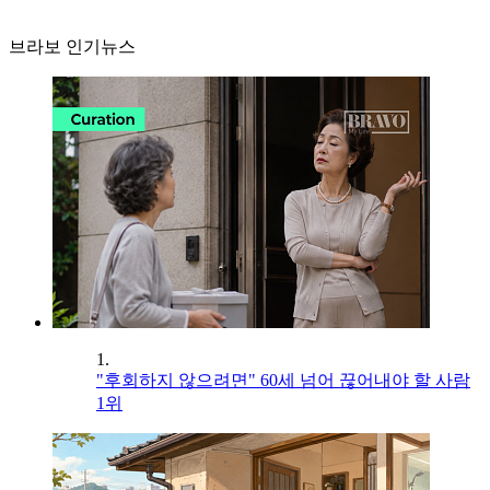
브라보 인기뉴스
1.
"후회하지 않으려면" 60세 넘어 끊어내야 할 사람
1위