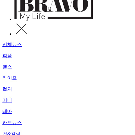
전체뉴스
피플
헬스
라이프
컬처
머니
테마
카드뉴스
컷&칼럼