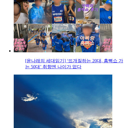
[윤나래의 세대읽기] ‘뜨개질하는 20대, 흠뻑쇼 가
는 50대’ 취향엔 나이가 없다