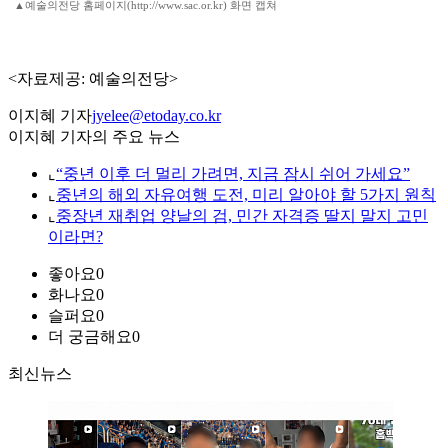
▲예술의전당 홈페이지(http://www.sac.or.kr) 화면 캡쳐
<자료제공: 예술의전당>
이지혜 기자
jyelee@etoday.co.kr
이지혜 기자의 주요 뉴스
⌞
“중년 이후 더 멀리 가려면, 지금 잠시 쉬어 가세요”
⌞
중년의 해외 자유여행 도전, 미리 알아야 할 5가지 원칙
⌞
중장년 재취업 양날의 검, 민간 자격증 딸지 말지 고민
이라면?
좋아요
0
화나요
0
슬퍼요
0
더 궁금해요
0
최신뉴스