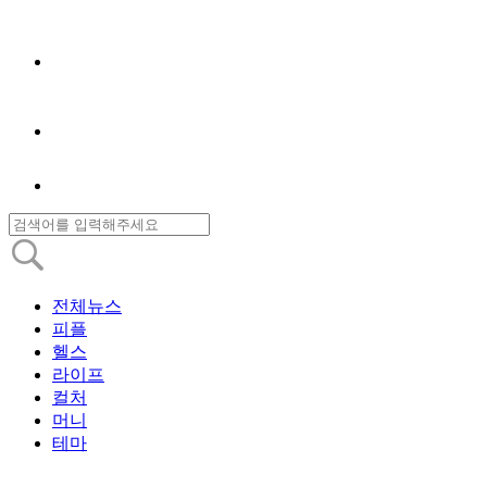
전체뉴스
피플
헬스
라이프
컬처
머니
테마