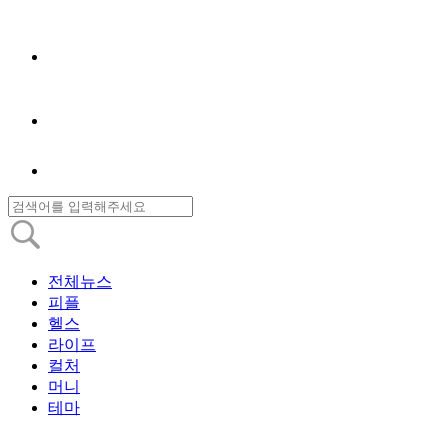
전체뉴스
피플
헬스
라이프
컬처
머니
테마