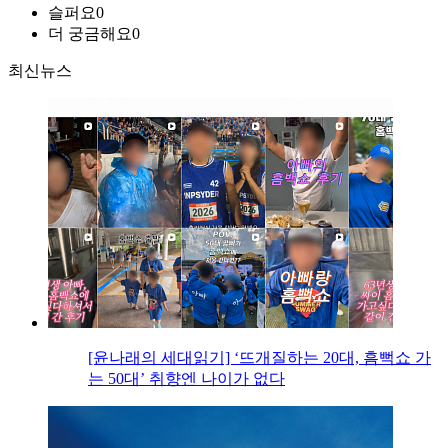
슬퍼요
0
더 궁금해요
0
최신뉴스
[윤나래의 세대읽기] ‘뜨개질하는 20대, 흠뻑쇼 가
는 50대’ 취향엔 나이가 없다