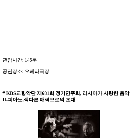
관람시간: 145분
공연장소: 오페라극장
# KBS교향악단 제681회 정기연주회, 러시아가 사랑한 음악
II-피아노,색다른 매력으로의 초대