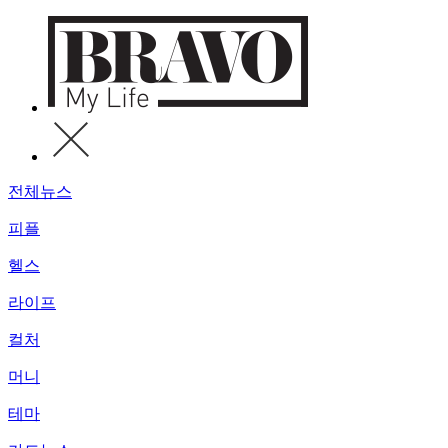
전체뉴스
피플
헬스
라이프
컬처
머니
테마