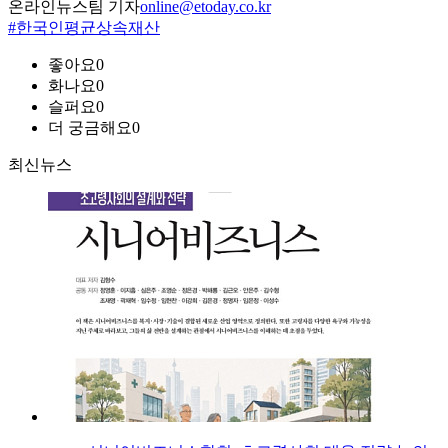
온라인뉴스팀 기자
online@etoday.co.kr
#한국인평균상속재산
좋아요
0
화나요
0
슬퍼요
0
더 궁금해요
0
최신뉴스