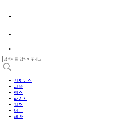
전체뉴스
피플
헬스
라이프
컬처
머니
테마