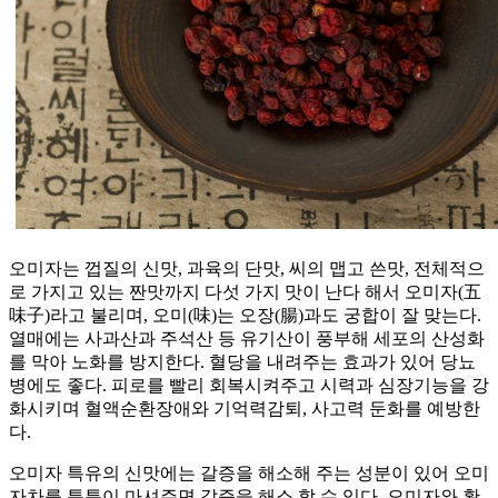
오미자는 껍질의 신맛, 과육의 단맛, 씨의 맵고 쓴맛, 전체적으
로 가지고 있는 짠맛까지 다섯 가지 맛이 난다 해서 오미자(五
味子)라고 불리며, 오미(味)는 오장(腸)과도 궁합이 잘 맞는다.
열매에는 사과산과 주석산 등 유기산이 풍부해 세포의 산성화
를 막아 노화를 방지한다. 혈당을 내려주는 효과가 있어 당뇨
병에도 좋다. 피로를 빨리 회복시켜주고 시력과 심장기능을 강
화시키며 혈액순환장애와 기억력감퇴, 사고력 둔화를 예방한
다.
오미자 특유의 신맛에는 갈증을 해소해 주는 성분이 있어 오미
자차를 틈틈이 마셔주면 갈증을 해소 할 수 있다. 오미자와 황