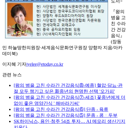
도서>
『왕의
병을 고
친 수라
간 건강
음식』
(장동
민 하늘땅한의원장·세계음식문화연구원장 양향자 지음/아카
데미북)
이지혜 기자
jyelee@etoday.co.kr
관련 뉴스
[왕의 병을 고친 수라간 건강음식⑧-예종] 혈압·당뇨·관
절 모두 챙기고 싶은 新중년의 현명한 선택 '오가피'
[왕의 병을 고친 수라간 건강음식⑦-세조] 꽃중년에게 더
없이 좋은 영양간식 ' 해바라기씨'
[왕의 병을 고친 수라간 건강음식⑥] 단종 - 육류
[왕의 병을 고친 수라간 건강음식⑤] 문종 - 콩ㆍ두부
SK하이닉스, 용인·청주 54조 투자… AI 메모리 생산기지
키운다