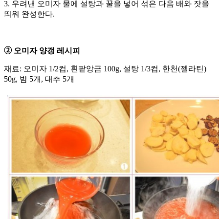
3. 우려낸 오미자 물에 설탕과 꿀을 넣어 섞은 다음 배와 잣을
띄워 완성한다.
➁ 오미자 양갱 레시피
재료: 오미자 1/2컵, 흰팥앙금 100g, 설탕 1/3컵, 한천(젤라틴)
50g, 밤 5개, 대추 5개