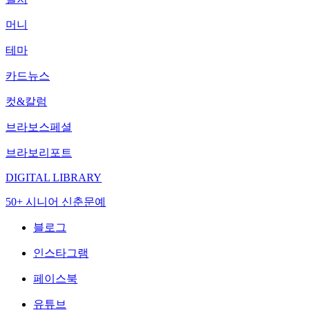
머니
테마
카드뉴스
컷&칼럼
브라보스페셜
브라보리포트
DIGITAL LIBRARY
50+ 시니어 신춘문예
블로그
인스타그램
페이스북
유튜브