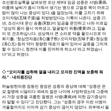
조선왕조실록을 살펴보면 조선 제9대 임금 성종은 서병(暑病,
여름에 날씨가 몹시 더워서 생기는 병으로 고열로 목이 마르고
땀이 많이 나는 증상이 있다.)을 앓았는데, 이를 고치기 위해
오미자탕(五味子湯)을 처방받았다는 기록이 나온다. 성종 25
년, 조선시대 문신 송흠(宋欽)이 임금을 문안하고 나와 이르길
“성상의 몸이 몹시 여위셨고, 얼굴빛이 위황(痿黃)하고, 입술
이 또 건조하십니다. 성상께서 큰 소리로 약을 물으시므로 아
뢰기를, ‘청심연자음(淸心蓮子飮)·오미자탕(五味子湯)·청심원
(淸心元) 등의 약이 청량한 재료가 들어 있어서 갈증을 그치게
할 수 있으니, 청컨대 이를 진어하게 하소서’라고 하였습니
다”라고 하였다.
◇ “오미자를 섭취해 열을 내리고 모자란 진액을 보충해 줘
라.” - 내의원진단
하늘땅한의원 장동민 원장은 성종의 증상에 대해 “성종은 온
갖 질병에 시달리다 38세의 젊은 나이에 사망하였는데 그중에
서 가장 성종을 괴롭힌 질병은 서병(暑病)에 의한 감기증상이
라 말할 수 있다”고 진단했다. 그는 “성종의 경우 이런 서병이
겨울철까지도 이어져 감기 증상이 끊이지 않았다. 외부에서 들