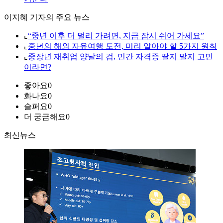
이지혜 기자의 주요 뉴스
⌞
“중년 이후 더 멀리 가려면, 지금 잠시 쉬어 가세요”
⌞
중년의 해외 자유여행 도전, 미리 알아야 할 5가지 원칙
⌞
중장년 재취업 양날의 검, 민간 자격증 딸지 말지 고민
이라면?
좋아요
0
화나요
0
슬퍼요
0
더 궁금해요
0
최신뉴스