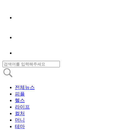
전체뉴스
피플
헬스
라이프
컬처
머니
테마