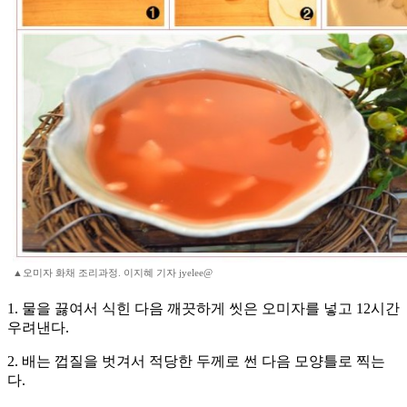
▲오미자 화채 조리과정. 이지혜 기자 jyelee@
1. 물을 끓여서 식힌 다음 깨끗하게 씻은 오미자를 넣고 12시간
우려낸다.
2. 배는 껍질을 벗겨서 적당한 두께로 썬 다음 모양틀로 찍는
다.