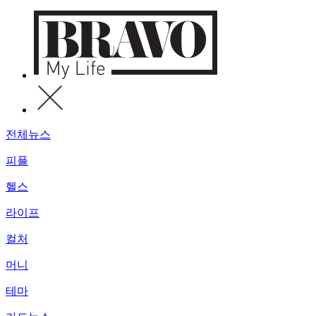
전체뉴스
피플
헬스
라이프
컬처
머니
테마