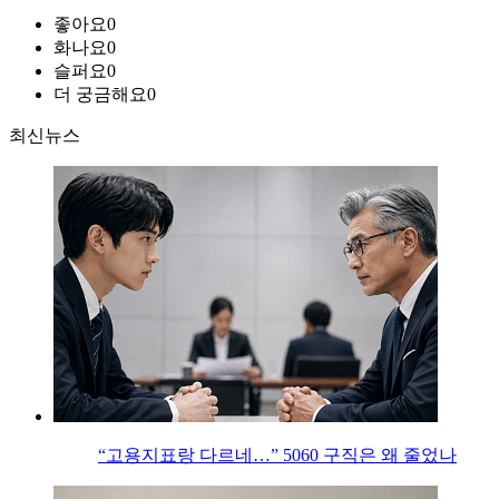
좋아요
0
화나요
0
슬퍼요
0
더 궁금해요
0
최신뉴스
“고용지표랑 다르네…” 5060 구직은 왜 줄었나