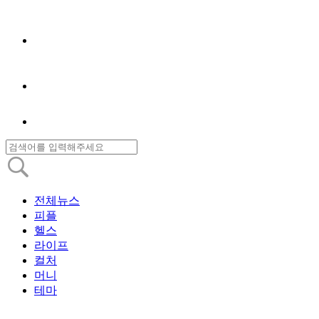
전체뉴스
피플
헬스
라이프
컬처
머니
테마