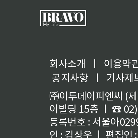
회사소개
ㅣ
이용약
공지사항
ㅣ
기사제
㈜이투데이피엔씨 (제호
이빌딩 15층 ㅣ ☎ 02)
등록번호 : 서울아02992
인 : 김상우 ㅣ 편집인