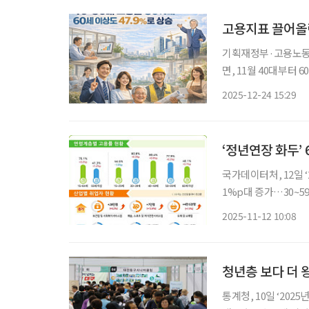
고용지표 끌어올린
기획재정부·고용노동부가
면, 11월 40대부터 60대 이상의
이 9월 30일 발간한 
2025-12-24 15:29
‘일자리 이동’의 속
‘정년연장 화두’
국가데이터처, 12일 ‘
1%p대 증가…30~59세 0%대 ‘대조’ 65세 이상
증가폭이 청년층보다 
2025-11-12 10:08
청년층 보다 더
통계청, 10일 ‘2025