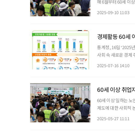
해 6월부터 60세 이상 경활률, 청년층 앞
청년층을 앞지르면서 
2025-09-10 11:03
받
경제활동 60세 
통계청, 16일 ‘20
사회 속 새로운 경제 주체 60세 이상 시니어의 경제활동 참가율(경활률)이 
다. 초고령사회로 접어
2025-07-16 14:10
일 통계청이 발표한 ‘
60세 이상 취업
60세 이상 일하는 노
제도에 대한 사회적 논
2025년 4월 기준 60
2025-05-27 11:11
(5.1%) 증가했다. 