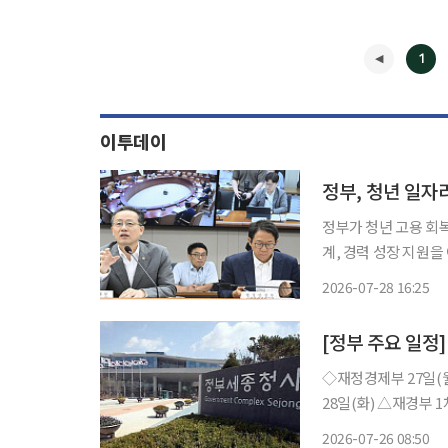
1
이투데이
정부, 청년 일자
정부가 청년 고용 회복
계, 경력 성장 지원을
업 고용에 대해서도 
2026-07-28 16:25
◀
[정부 주요 일정]
◇재정경제부 27일(월) △KDI FOCUS ‘재생에너지의 효과적 보급 확대를 위한 정책과제’
28일(화) △재경부 1차관 08:00 일자리 전담반(TF)(비공개), 10:00 국무회의(서울청사) △일
자리 전담반(TF) 개최 △「관광진흥법 시행령」 개정 △2025년 인구주택총조사(전수)
2026-07-26 08:50