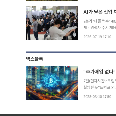
29일(수) △경
AI가 닫은 신입
2분기 '대졸 백수' 4
체ㆍ경력자 수시 채용 올해 2분기 첫 직장을 구하지 못한 청년 실업자가 7년 만에 다시 증
로 돌아섰다. 기업들
2026-07-19 17:10
을 선호하는 데다, 생
넥스블록
7일(현지시간) ‘크립
실망한 듯“트럼프 외 거시경제
당선 이후 11만 달러
2025-03-10 17:50
관 첫 ‘크립토 서밋(