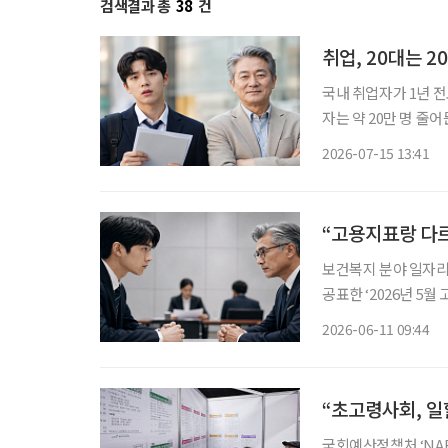
검색결과 총
38
건
취업, 20대는 2
국내 취업자가 1년 전
자는 약 20만 명 줄
실업률도 악화했고, 
2026-07-15 13:41
국가데이터처가 15일 
“고용지표랑 다르
보건복지 분야 일자리는
공표한 ‘2026년 5월
노동시장 동향’을 함께
2026-06-11 09:44
월 취업자는 2912만 
“초고령사회, 일
국회예산정책처 ‘NABO