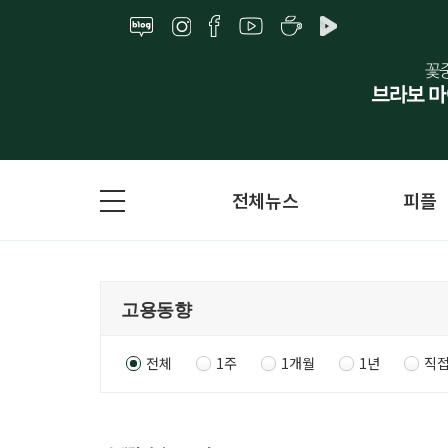
전체뉴스
피플
전체
1주
1개월
1년
직