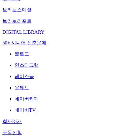
브라보스페셜
브라보리포트
DIGITAL LIBRARY
50+ 시니어 신춘문예
블로그
인스타그램
페이스북
유튜브
네이버카페
네이버TV
회사소개
구독신청