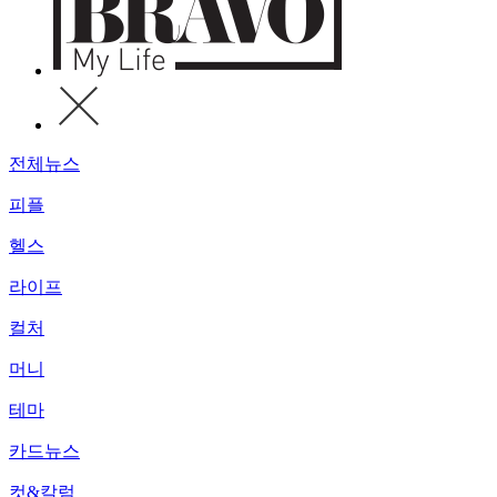
전체뉴스
피플
헬스
라이프
컬처
머니
테마
카드뉴스
컷&칼럼