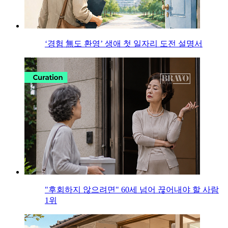
‘경험 無도 환영’ 생애 첫 일자리 도전 설명서
"후회하지 않으려면" 60세 넘어 끊어내야 할 사람
1위