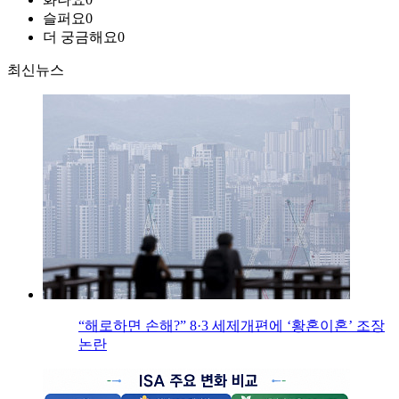
슬퍼요
0
더 궁금해요
0
최신뉴스
“해로하면 손해?” 8·3 세제개편에 ‘황혼이혼’ 조장
논란