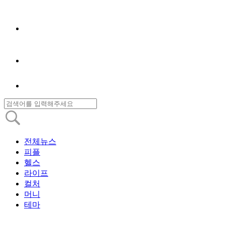
전체뉴스
피플
헬스
라이프
컬처
머니
테마