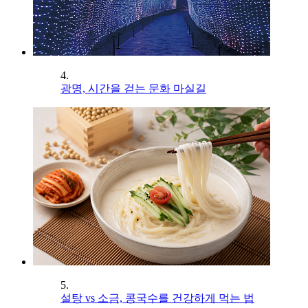
4.
광명, 시간을 걷는 문화 마실길
5.
설탕 vs 소금, 콩국수를 건강하게 먹는 법