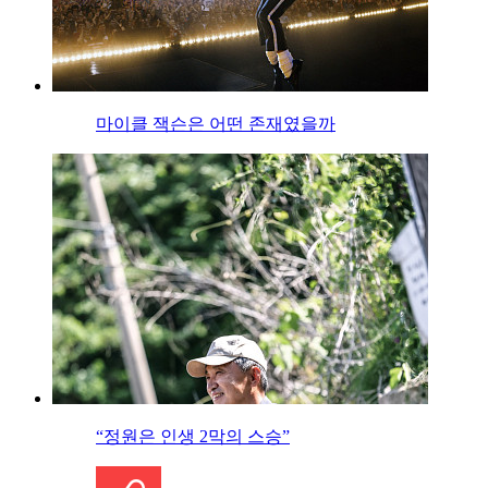
마이클 잭슨은 어떤 존재였을까
“정원은 인생 2막의 스승”