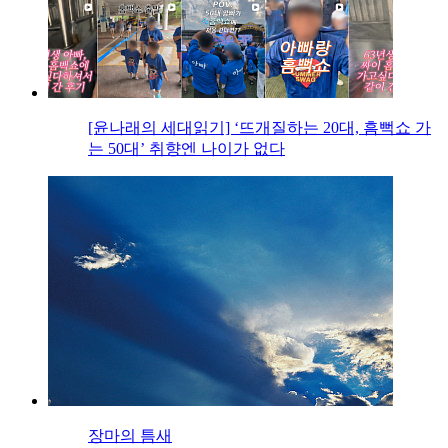
[윤나래의 세대읽기] ‘뜨개질하는 20대, 흠뻑쇼 가
는 50대’ 취향엔 나이가 없다
장마의 틈새