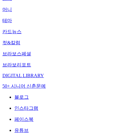
머니
테마
카드뉴스
컷&칼럼
브라보스페셜
브라보리포트
DIGITAL LIBRARY
50+ 시니어 신춘문예
블로그
인스타그램
페이스북
유튜브