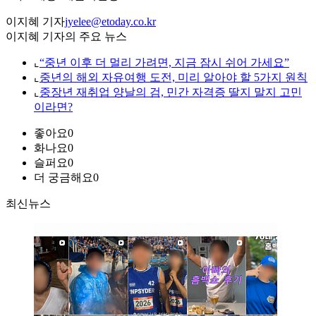
이지혜 기자
jyelee@etoday.co.kr
이지혜 기자의 주요 뉴스
⌞
“중년 이후 더 멀리 가려면, 지금 잠시 쉬어 가세요”
⌞
중년의 해외 자유여행 도전, 미리 알아야 할 5가지 원칙
⌞
중장년 재취업 양날의 검, 민간 자격증 딸지 말지 고민
이라면?
좋아요
0
화나요
0
슬퍼요
0
더 궁금해요
0
최신뉴스