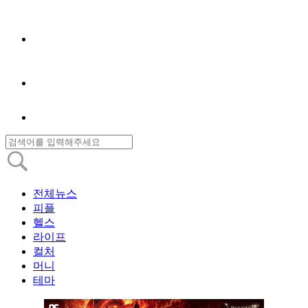
전체뉴스
피플
헬스
라이프
컬처
머니
테마