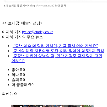
▲예술의전당 홈페이지(http://www.sac.or.kr) 화면 캡쳐
<자료제공: 예술의전당>
이지혜 기자
jyelee@etoday.co.kr
이지혜 기자의 주요 뉴스
⌞
“중년 이후 더 멀리 가려면, 지금 잠시 쉬어 가세요”
⌞
중년의 해외 자유여행 도전, 미리 알아야 할 5가지 원칙
⌞
중장년 재취업 양날의 검, 민간 자격증 딸지 말지 고민
이라면?
좋아요
0
화나요
0
슬퍼요
0
더 궁금해요
0
최신뉴스