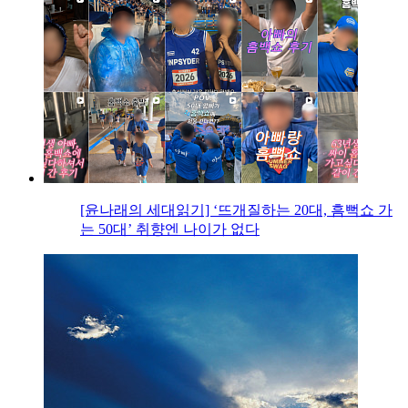
[윤나래의 세대읽기] ‘뜨개질하는 20대, 흠뻑쇼 가
는 50대’ 취향엔 나이가 없다