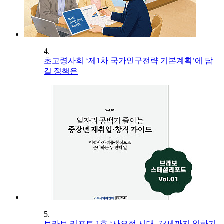
4.
초고령사회 ‘제1차 국가인구전략 기본계획’에 담
길 정책은
5.
브라보 리포트 1호 ‘사오정 시대, 73세까지 일하기