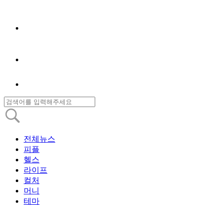
전체뉴스
피플
헬스
라이프
컬처
머니
테마