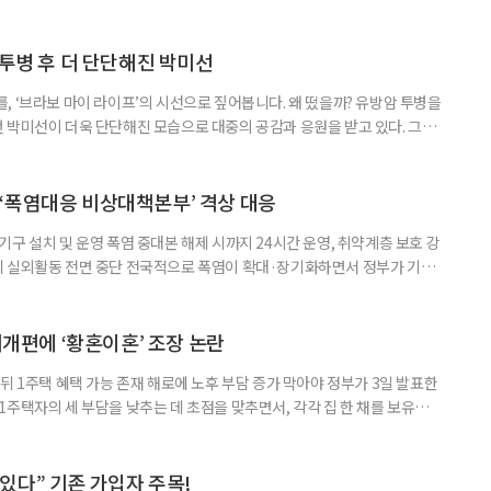
득을 함께 원한다면 보건복지부 노인일자리사업이 출발점이 될 수 있다.
 활용하는 것만으로도 새로운 일을 시작하는 문턱이 훨씬 낮아진다. 취업
 국민취업지원제도 구직활동이 쉽지 않은 사람을 위한 제도다. 개인별 취
 투병 후 더 단단해진 박미선
, ‘브라보 마이 라이프’의 시선으로 짚어봅니다. 왜 떴을까? 유방암 투병을
 박미선이 더욱 단단해진 모습으로 대중의 공감과 응원을 받고 있다. 그러
널에 출연한 그는 방송 활동을 그만하라는 악성 댓글을 받았다고 고백해 눈
삶을 이어가고 있는 박미선은 왜 이전보다 더 큰 관심과 사랑을 받고 있을
 소식 박미선은 재치 있는 말솜씨와 공감 능력으로
‘폭염대응 비상대책본부’ 격상 대응
구 설치 및 운영 폭염 중대본 해제 시까지 24시간 운영, 취약계층 보호 강
리 실외활동 전면 중단 전국적으로 폭염이 확대·장기화하면서 정부가 기존
’로 격상했다. 7일 보건복지부에 따르면 정은경 장관 주재로 폭염 대응
본부를 구성·운영하기로 했다. 이번 조치는 지난 2일 폭염 중앙재난안전대
령된 이후에도 폭염이 전국적으로 확대되고 장기화한 데 따른 것이다. 기존에
제개편에 ‘황혼이혼’ 조장 논란
뒤 1주택 혜택 가능 존재 해로에 노후 부담 증가 막아야 정부가 3일 발표한
주택자의 세 부담을 낮추는 데 초점을 맞추면서, 각각 집 한 채를 보유한
것보다 이혼이 경제적으로 유리해질 수 있다는 분석이 나온다. 종합부동산
1주택 공제와 세액공제 적용 여부는 부부를 하나의 세대로 묶어 판단한다. 부
 세대가 두 채를 가진 것으로 보지만, 실제 이혼해 주거와 생계를 분
수 있다” 기존 가입자 주목!