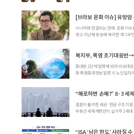
여성새로일하기센터, 사회참여와 소
자신의 상황에 맞는 지원기관을 알고
준비부터 구직 수당까지 고용노동부
[브라보 문화 이슈] 유방암
업 지원 계획을 세
시니어와 연결되는 연예·문화 이슈를
겪고 지난해 방송에 복귀한 개그우먼
나 최근 개그맨 김영철의 유튜브 채
길을 끌었다. 투병 이후에도 자신의 
까. 오랜 방송 생활 뒤 전해진 투병
복지부, 폭염 초기대응반→
중대본 2단계 발령에 따라 비상대응기
화 폭염중대경보 발령 시 노인일자
초기대응반을 ‘폭염대응 비상대책본부
긴급회의를 열고 폭염대응 비상대책
책본부(중대본) 2단계(심각)가 발
“해로하면 손해?” 8·3 세
운영
결혼이 불리한 세금·연금 구조 이혼 
부동산 세제개편안이 실거주 1세대 1
고령 부부에게는 혼인을 유지하는 
세는 개인별로 부과하지만, 1세대 
부가 각자 집 한 채씩을 보유하면 한
“ISA ‘남은 한도’ 사라질 