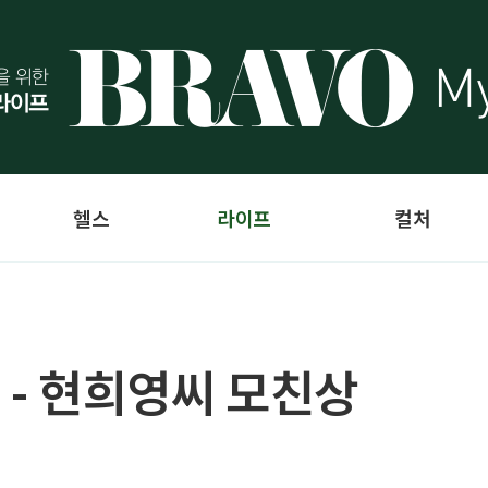
헬스
라이프
컬처
 - 현희영씨 모친상