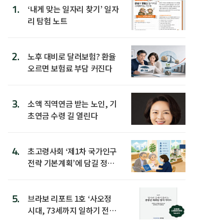
1.
‘내게 맞는 일자리 찾기’ 일자
리 탐험 노트
2.
노후 대비로 달러보험? 환율
오르면 보험료 부담 커진다
3.
소액 직역연금 받는 노인, 기
초연금 수령 길 열린다
4.
초고령사회 ‘제1차 국가인구
전략 기본계획’에 담길 정책
은
5.
브라보 리포트 1호 ‘사오정
시대, 73세까지 일하기 전략’