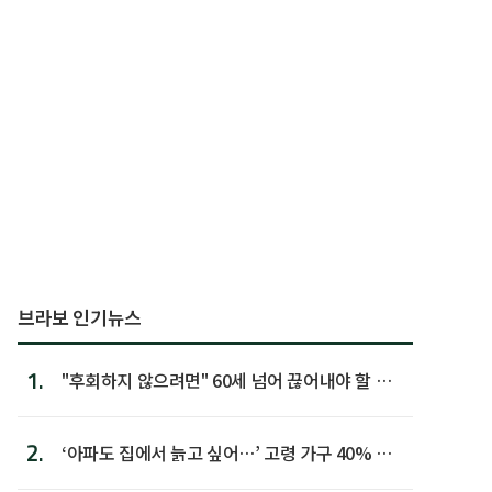
브라보 인기뉴스
1.
"후회하지 않으려면" 60세 넘어 끊어내야 할 사
람 1위
2.
‘아파도 집에서 늙고 싶어…’ 고령 가구 40% 노
후 주택이라 어...