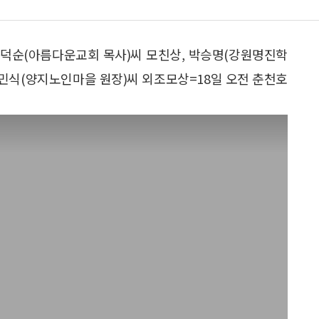
ㆍ덕순(아름다운교회 목사)씨 모친상, 박승명(강원명진학
ㆍ민식(양지노인마을 원장)씨 외조모상=18일 오전 춘천호