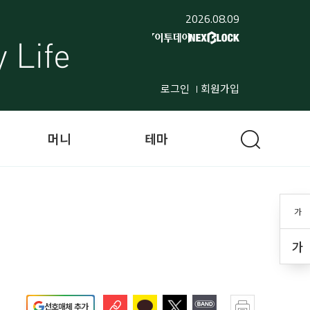
2026.08.09
로그인
회원가입
머니
테마
가
가
선호매체 추가