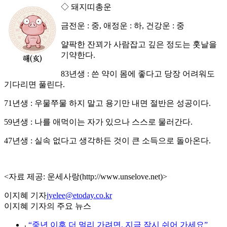
◇ 돼지띠총운
금전운 : 중, 애정운 : 하, 건강운 : 중
얄팍한 잔꾀가 사람잡고 깊은 정도는 훗날을
기약한다.
83년생 : 쓴 약이 몸에 좋다고 당장 어려워도
기다리면 풀린다.
71년생 : 우물쭈물 하지 말고 용기만 내면 절반은 성공이다.
59년생 : 나를 애먹이는 자가 있으나 스스로 물러간다.
47년생 : 실속 없다고 생각하든 것이 큰 소득으로 돌아온다.
<자료 제공: 운세사랑(http://www.unselove.net)>
이지혜 기자
jyelee@etoday.co.kr
이지혜 기자의 주요 뉴스
⌞
“중년 이후 더 멀리 가려면, 지금 잠시 쉬어 가세요”