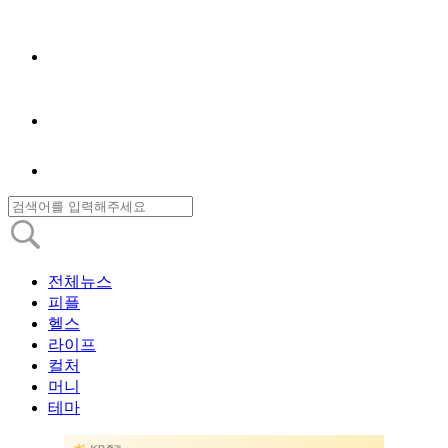
전체뉴스
피플
헬스
라이프
컬처
머니
테마