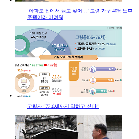
‘아파도 집에서 늙고 싶어…’ 고령 가구 40% 노후
주택이라 어려워
고령자 “73.6세까지 일하고 싶다”