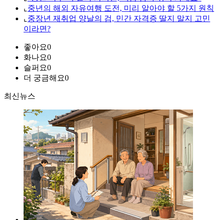
⌞
중년의 해외 자유여행 도전, 미리 알아야 할 5가지 원칙
⌞
중장년 재취업 양날의 검, 민간 자격증 딸지 말지 고민
이라면?
좋아요
0
화나요
0
슬퍼요
0
더 궁금해요
0
최신뉴스