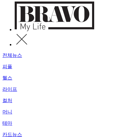
전체뉴스
피플
헬스
라이프
컬처
머니
테마
카드뉴스