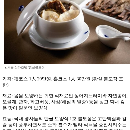
▲서울 신라호텔 '황실불도장'
가격: 福코스 1人 20만원, 喜코스 1人 30만원 (황실 불도장 포
함)
재료: 몸을 보양하는 귀한 식재료인 상어지느러미와 자연송이,
오골계, 관자, 화고버섯, 사삼(해삼의 일종) 등을 넣고 쪄내 깊
은 맛이 일품인 보양식
효능: 국내 명사들의 단골 보양식 1호 불도장은 고단백질과 칼
슘 등이 풍부하면서도 소화 흡수가 빨라 식욕을 증진시켜주는