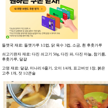
들깻국 재료: 들깻가루 1/2컵, 닭 육수 3컵, 소금, 흰 후춧가루
쇠고기완자 재료: 다진 쇠고기 50g, 다진 파, 다진 마늘, 참기름,
후춧가루, 달걀
고명 재료: 달걀, 미나리 6줄기, 오이 1/4개, 표고버섯 1장, 붉은
고추 1개, 잣 1/2큰술