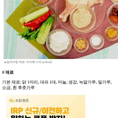
▲임자수탕 재료. 이지혜 기자 jyelee@
# 재료
기본 재료: 닭 1마리, 대파 1대, 마늘, 생강, 녹말가루, 밀가루,
소금, 흰 후춧가루