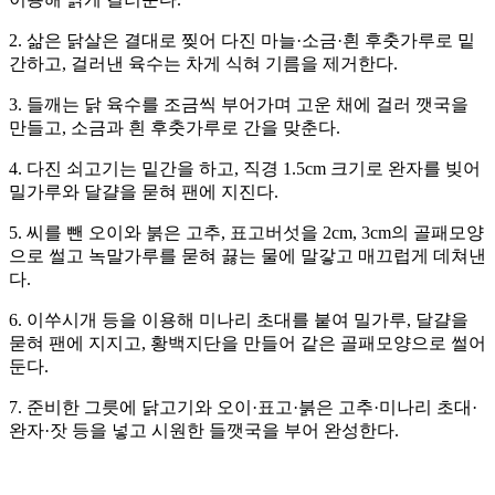
2. 삶은 닭살은 결대로 찢어 다진 마늘·소금·흰 후춧가루로 밑
간하고, 걸러낸 육수는 차게 식혀 기름을 제거한다.
3. 들깨는 닭 육수를 조금씩 부어가며 고운 채에 걸러 깻국을
만들고, 소금과 흰 후춧가루로 간을 맞춘다.
4. 다진 쇠고기는 밑간을 하고, 직경 1.5cm 크기로 완자를 빚어
밀가루와 달걀을 묻혀 팬에 지진다.
5. 씨를 뺀 오이와 붉은 고추, 표고버섯을 2cm, 3cm의 골패모양
으로 썰고 녹말가루를 묻혀 끓는 물에 말갛고 매끄럽게 데쳐낸
다.
6. 이쑤시개 등을 이용해 미나리 초대를 붙여 밀가루, 달걀을
묻혀 팬에 지지고, 황백지단을 만들어 같은 골패모양으로 썰어
둔다.
7. 준비한 그릇에 닭고기와 오이·표고·붉은 고추·미나리 초대·
완자·잣 등을 넣고 시원한 들깻국을 부어 완성한다.