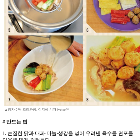
▲임자수탕 조리과정. 이지혜 기자 jyelee@
# 만드는 법
1. 손질한 닭과 대파·마늘·생강을 넣어 우려낸 육수를 면포를
이용해 맑게 걸러둔다.