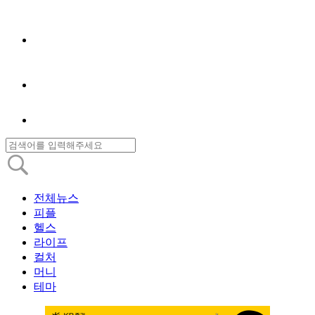
전체뉴스
피플
헬스
라이프
컬처
머니
테마