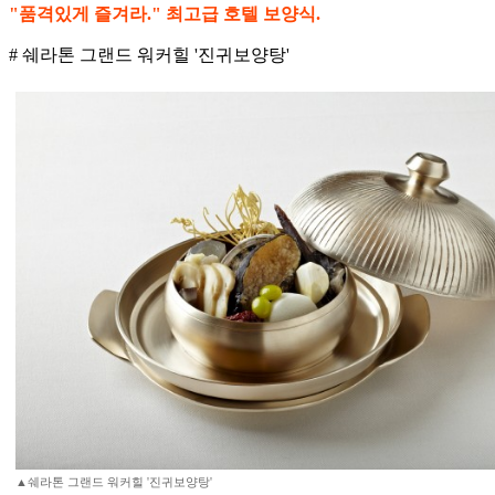
"품격있게 즐겨라." 최고급 호텔 보양식.
# 쉐라톤 그랜드 워커힐 '진귀보양탕'
▲쉐라톤 그랜드 워커힐 '진귀보양탕'