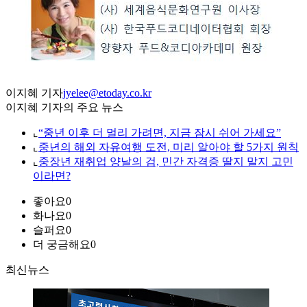
이지혜 기자
jyelee@etoday.co.kr
이지혜 기자의 주요 뉴스
⌞
“중년 이후 더 멀리 가려면, 지금 잠시 쉬어 가세요”
⌞
중년의 해외 자유여행 도전, 미리 알아야 할 5가지 원칙
⌞
중장년 재취업 양날의 검, 민간 자격증 딸지 말지 고민
이라면?
좋아요
0
화나요
0
슬퍼요
0
더 궁금해요
0
최신뉴스