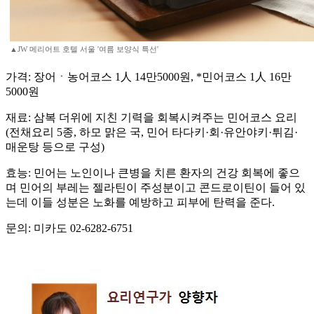
▲JW 메리어트 호텔 서울 '여름 보양식 특선'
가격: 장어ㆍ농어코스 1人 14만5000원, *민어코스 1人 16만
5000원
재료: 삼복 더위에 지친 기력을 회복시켜주는 민어코스 요리
(전채요리 5종, 하모 맑은 국, 민어 타다키·회·유안야키·튀김·
매운탕 등으로 구성)
효능: 민어는 노인이나 큰병을 치른 환자의 건강 회복에 좋으
며 민어의 부레는 젤라틴이 주성분이고 콘드로이틴이 들어 있
는데 이들 성분은 노화를 예방하고 피부에 탄력을 준다.
문의: 미카도 02-6282-6751