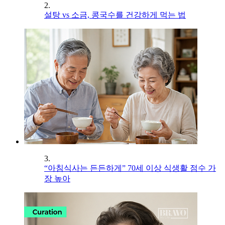
2.
설탕 vs 소금, 콩국수를 건강하게 먹는 법
3.
“아침식사는 든든하게” 70세 이상 식생활 점수 가
장 높아