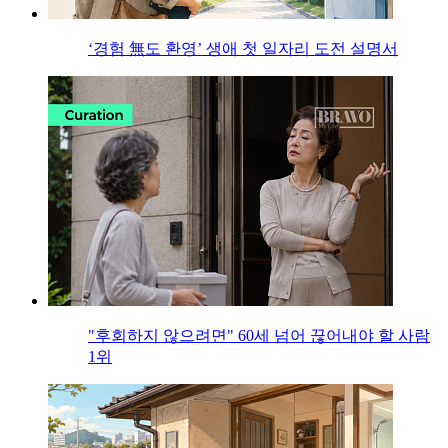
‘경험 無도 환영’ 생애 첫 일자리 도전 설명서
"후회하지 않으려면" 60세 넘어 끊어내야 할 사람
1위