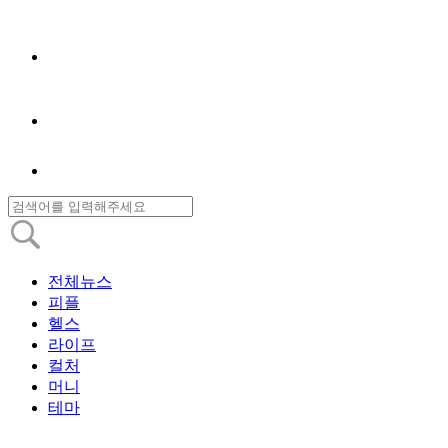
전체뉴스
피플
헬스
라이프
컬처
머니
테마