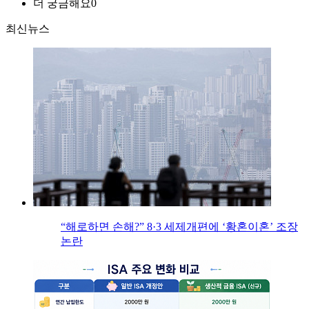
더 궁금해요
0
최신뉴스
“해로하면 손해?” 8·3 세제개편에 ‘황혼이혼’ 조장
논란