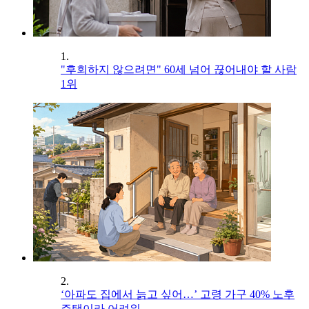
1.
"후회하지 않으려면" 60세 넘어 끊어내야 할 사람
1위
2.
‘아파도 집에서 늙고 싶어…’ 고령 가구 40% 노후
주택이라 어려워