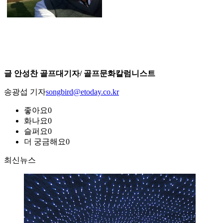
글 안성찬 골프대기자/ 골프문화칼럼니스트
송광섭 기자
songbird@etoday.co.kr
좋아요
0
화나요
0
슬퍼요
0
더 궁금해요
0
최신뉴스