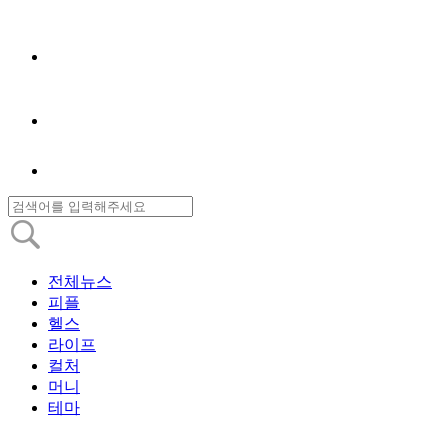
전체뉴스
피플
헬스
라이프
컬처
머니
테마