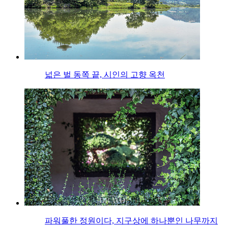
넓은 벌 동쪽 끝, 시인의 고향 옥천
파워풀한 정원이다, 지구상에 하나뿐인 나무까지