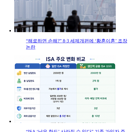
“해로하면 손해?” 8·3 세제개편에 ‘황혼이혼’ 조장
논란
“ISA ‘남은 한도’ 사라질 수 있다” 기존 가입자 주