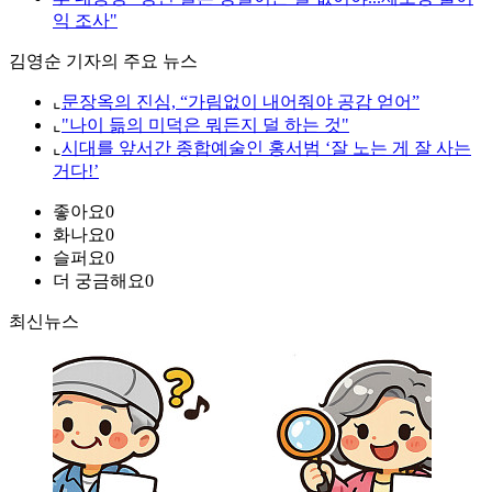
익 조사"
김영순 기자의 주요 뉴스
⌞
문장옥의 진심, “가림없이 내어줘야 공감 얻어”
⌞
"나이 듦의 미덕은 뭐든지 덜 하는 것"
⌞
시대를 앞서간 종합예술인 홍서범 ‘잘 노는 게 잘 사는
거다!’
좋아요
0
화나요
0
슬퍼요
0
더 궁금해요
0
최신뉴스