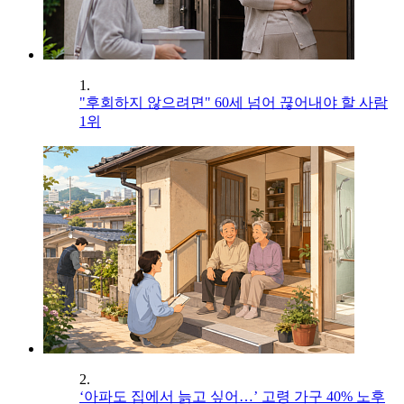
1.
"후회하지 않으려면" 60세 넘어 끊어내야 할 사람
1위
2.
‘아파도 집에서 늙고 싶어…’ 고령 가구 40% 노후