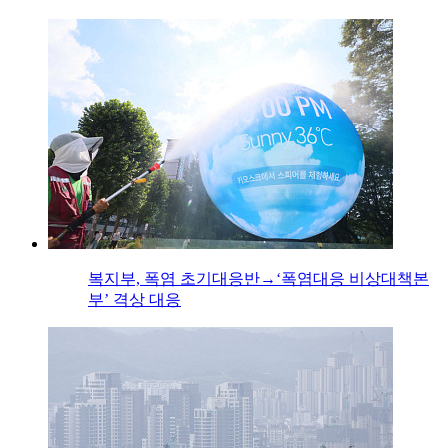
복지부, 폭염 초기대응반→‘폭염대응 비상대책본
부’ 격상 대응