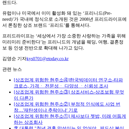
랜드다.
유럽이나 미국에서 이미 활성화 돼 있는 ‘프리니드(Pre-
need)’가 국내에 정식으로 소개된 것은 2008년 프리드라이프에
서 론칭한 상조 브랜드 ‘프리드’를 통해서다.
프리드라이프는 ‘세상에서 가장 소중한 사랑하는 가족을 위해
미리미리 준비한다’는 프리니드의 개념을 웨딩, 여행, 결혼정
보 등 인생 전반으로 확대해 나가고 있다.
김영순 기자
kys0701@etoday.co.kr
관련 뉴스
[상조업계 위험한 현주소④]한국빅데이터 연구소-타파
크로스, 가격ㆍ 전문성ㆍ 다양성 ㆍ신뢰성 조사
[상조업계 위험한 현주소③] 상조서비스-상조보험 무엇
이 다른가
[상조업계 위험한 현주소②] 부정적 인식에도 사업 번
창…'재탄생이냐 추락이냐' 기로
[상조업계 위험한 현주소①] 제사보다 젯밥, 미래 어둡게
하는 상조회사
李 대통령 "청년 결혼 망설이는 일 없어야...제도상 불이