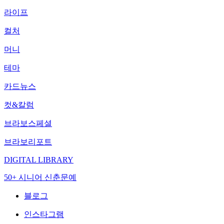
라이프
컬처
머니
테마
카드뉴스
컷&칼럼
브라보스페셜
브라보리포트
DIGITAL LIBRARY
50+ 시니어 신춘문예
블로그
인스타그램