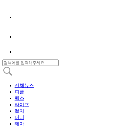
전체뉴스
피플
헬스
라이프
컬처
머니
테마