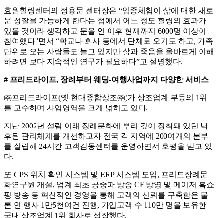
효원힐링센터의 정용문 센터장은 “임종체험이 삶에 대한 새로
운 성찰을 가능하게 한다는 점에서 어느 정도 힐링의 효과가
있을 것이라 생각하고 문을 연 이후 현재까지 6000명 이상이
참여했다”면서 “학교나 회사 등에서 단체로 오기도 하고, 가족
단위로 오는 사람들도 늘고 있지만 삶과 죽음을 올바르게 이해
하려면 보다 지속적인 연구가 필요하다”고 설명했다.
# 프리드라이프, 장례부터 웨딩-여행사업까지 다양한 서비스
㈜프리드라이프(옛 현대종합상조㈜)가 상조업계 부동의 1위
를 고수하며 사업영역을 크게 넓히고 있다.
지난 2002년 설립 이래 장례문화에 뿌리 깊이 정착돼 있던 낙
후된 관리체계를 개선하고자 전국 각 지역에 200여개의 본부
를 설립해 24시간 고객감동센터를 운영하면서 호평을 받고 있
다.
또 GPS 위치 확인 시스템 및 ERP 시스템 도입, 프리드장례문
화연구원 개설, 업계 최초 공중파 방송 CF 방영 및 메이저 홈쇼
핑 방송 등 혁신적인 경영을 통해 고객의 신뢰를 구축함은 물
론 연 행사 1만5천여건 진행, 가입고객 수 110만 명을 보유한
국내 상조업계 1위 회사로 성장했다.