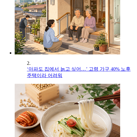
2.
‘아파도 집에서 늙고 싶어…’ 고령 가구 40% 노후
주택이라 어려워