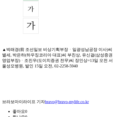
▲박래경(前 조선일보 비상기획부장ㆍ일광성남공장 이사)씨
별세, 박은하(하우징코리아 대표)씨 부친상, 유신걸(삼성증권
영업부장)ㆍ조진우(도이치증권 전무)씨 장인상=13일 오전 서
울성모병원, 발인 15일 오전, 02-2258-5940
브라보마이라이프 기자
bravo@bravo-mylife.co.kr
좋아요
0
화나요
0