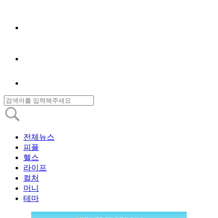
전체뉴스
피플
헬스
라이프
컬처
머니
테마