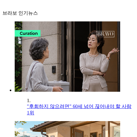
브라보 인기뉴스
1.
"후회하지 않으려면" 60세 넘어 끊어내야 할 사람
1위