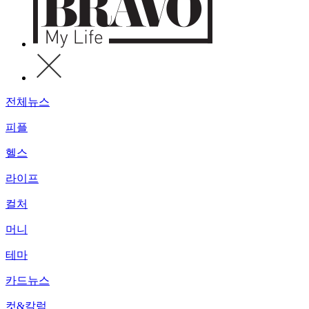
전체뉴스
피플
헬스
라이프
컬처
머니
테마
카드뉴스
컷&칼럼