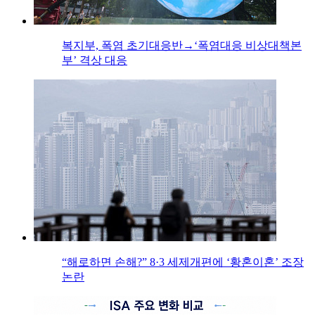
복지부, 폭염 초기대응반→‘폭염대응 비상대책본
부’ 격상 대응
“해로하면 손해?” 8·3 세제개편에 ‘황혼이혼’ 조장
논란