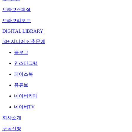
브라보스페셜
브라보리포트
DIGITAL LIBRARY
50+ 시니어 신춘문예
블로그
인스타그램
페이스북
유튜브
네이버카페
네이버TV
회사소개
구독신청