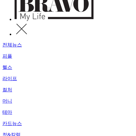
전체뉴스
피플
헬스
라이프
컬처
머니
테마
카드뉴스
컷&칼럼