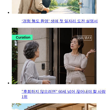
‘경험 無도 환영’ 생애 첫 일자리 도전 설명서
"후회하지 않으려면" 60세 넘어 끊어내야 할 사람
1위