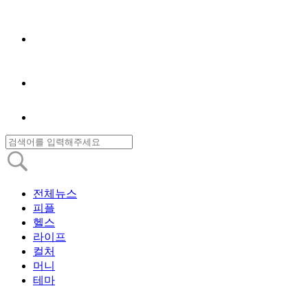
전체뉴스
피플
헬스
라이프
컬처
머니
테마