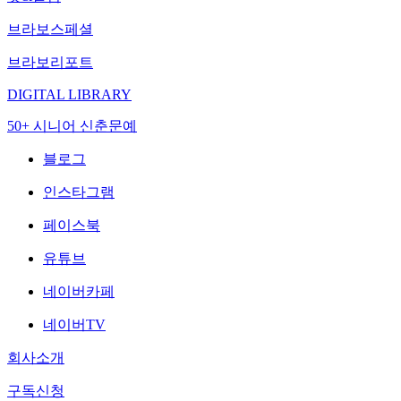
브라보스페셜
브라보리포트
DIGITAL LIBRARY
50+ 시니어 신춘문예
블로그
인스타그램
페이스북
유튜브
네이버카페
네이버TV
회사소개
구독신청