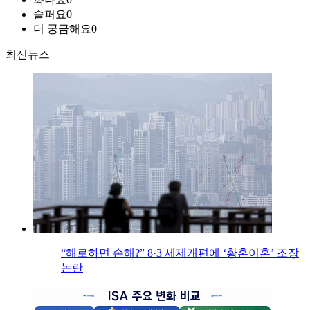
슬퍼요
0
더 궁금해요
0
최신뉴스
“해로하면 손해?” 8·3 세제개편에 ‘황혼이혼’ 조장
논란