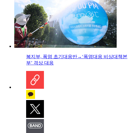
복지부, 폭염 초기대응반→‘폭염대응 비상대책본
부’ 격상 대응