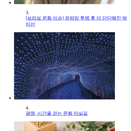
3.
[브라보 문화 이슈] 유방암 투병 후 더 단단해진 박
미선
4.
광명, 시간을 걷는 문화 마실길