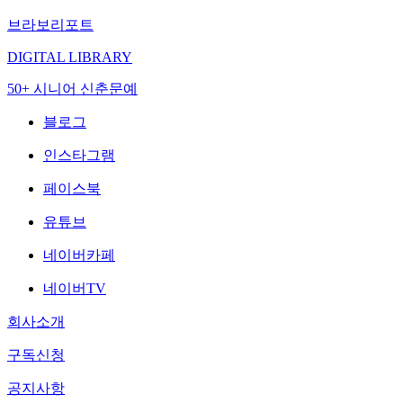
브라보리포트
DIGITAL LIBRARY
50+ 시니어 신춘문예
블로그
인스타그램
페이스북
유튜브
네이버카페
네이버TV
회사소개
구독신청
공지사항