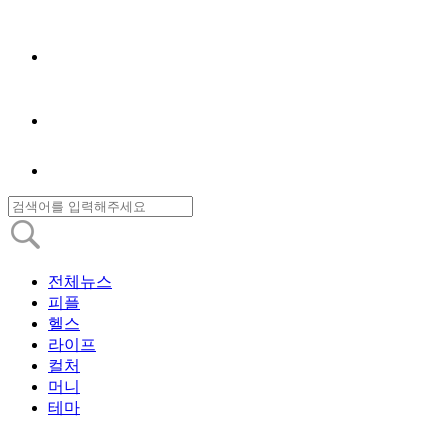
전체뉴스
피플
헬스
라이프
컬처
머니
테마