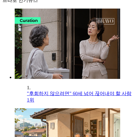
브라보 인기뉴스
1.
"후회하지 않으려면" 60세 넘어 끊어내야 할 사람
1위