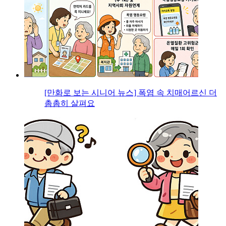
[만화로 보는 시니어 뉴스] 폭염 속 치매어르신 더
촘촘히 살펴요