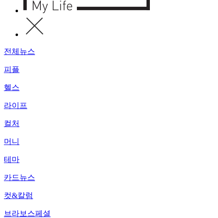
전체뉴스
피플
헬스
라이프
컬처
머니
테마
카드뉴스
컷&칼럼
브라보스페셜