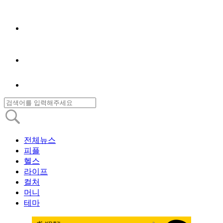
전체뉴스
피플
헬스
라이프
컬처
머니
테마