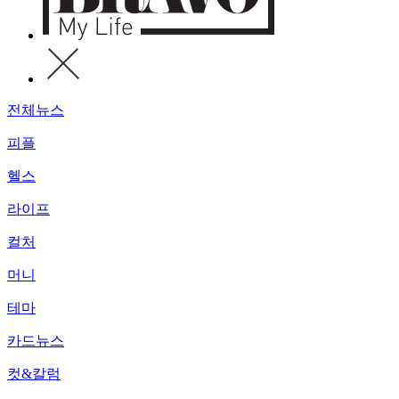
전체뉴스
피플
헬스
라이프
컬처
머니
테마
카드뉴스
컷&칼럼