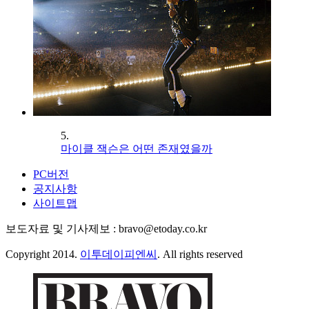
5.
마이클 잭슨은 어떤 존재였을까
PC버전
공지사항
사이트맵
보도자료 및 기사제보 : bravo@etoday.co.kr
Copyright 2014.
이투데이피엔씨
. All rights reserved