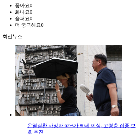
좋아요
0
화나요
0
슬퍼요
0
더 궁금해요
0
최신뉴스
온열질환 사망자 62%가 80세 이상, 고령층 집중 보
호 추진