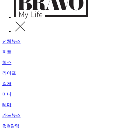
전체뉴스
피플
헬스
라이프
컬처
머니
테마
카드뉴스
컷&칼럼