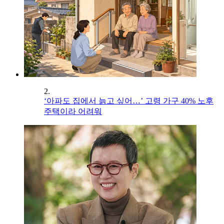
2.
‘아파도 집에서 늙고 싶어…’ 고령 가구 40% 노후
주택이라 어려워