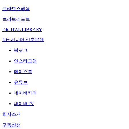
브라보스페셜
브라보리포트
DIGITAL LIBRARY
50+ 시니어 신춘문예
블로그
인스타그램
페이스북
유튜브
네이버카페
네이버TV
회사소개
구독신청