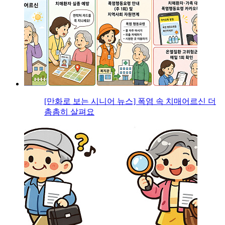
[만화로 보는 시니어 뉴스] 폭염 속 치매어르신 더
촘촘히 살펴요