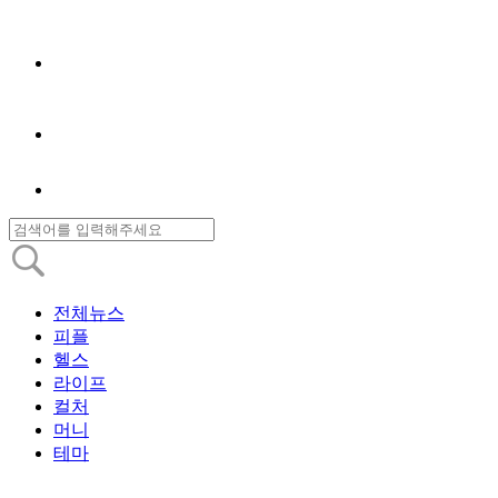
전체뉴스
피플
헬스
라이프
컬처
머니
테마