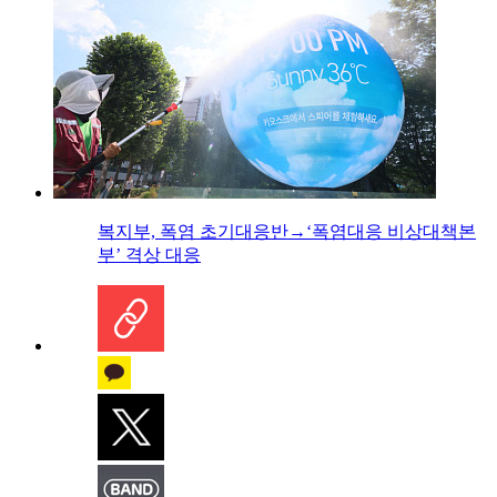
복지부, 폭염 초기대응반→‘폭염대응 비상대책본
부’ 격상 대응