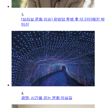
3.
[브라보 문화 이슈] 유방암 투병 후 더 단단해진 박
미선
4.
광명, 시간을 걷는 문화 마실길