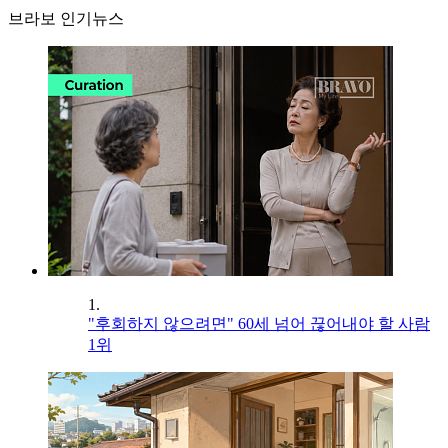
브라보 인기뉴스
1.
"후회하지 않으려면" 60세 넘어 끊어내야 할 사람
1위