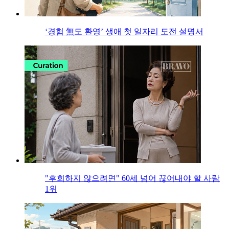
‘경험 無도 환영’ 생애 첫 일자리 도전 설명서
"후회하지 않으려면" 60세 넘어 끊어내야 할 사람
1위