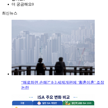
더 궁금해요
0
최신뉴스
“해로하면 손해?” 8·3 세제개편에 ‘황혼이혼’ 조장
논란