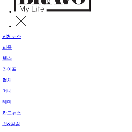
전체뉴스
피플
헬스
라이프
컬처
머니
테마
카드뉴스
컷&칼럼