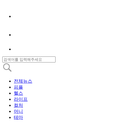
전체뉴스
피플
헬스
라이프
컬처
머니
테마