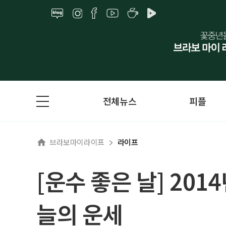
전체뉴스
피플
브라보마이라이프
라이프
[운수 좋은 날] 201
늘의 운세