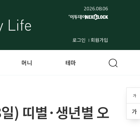
2026.08.06
로그인
회원가입
머니
테마
가
23일) 띠별·생년별 오
가