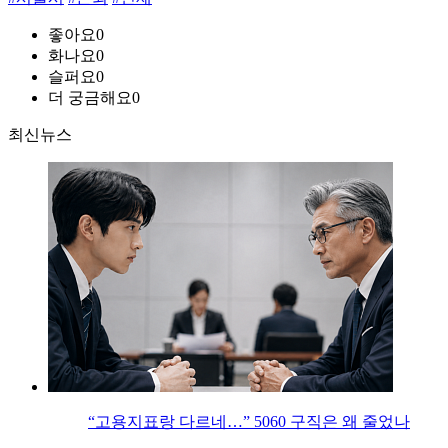
좋아요
0
화나요
0
슬퍼요
0
더 궁금해요
0
최신뉴스
“고용지표랑 다르네…” 5060 구직은 왜 줄었나