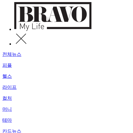
전체뉴스
피플
헬스
라이프
컬처
머니
테마
카드뉴스