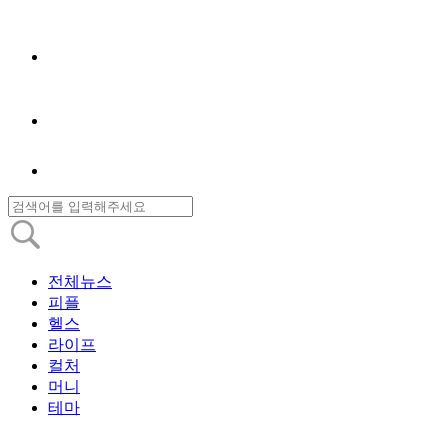
전체뉴스
피플
헬스
라이프
컬처
머니
테마