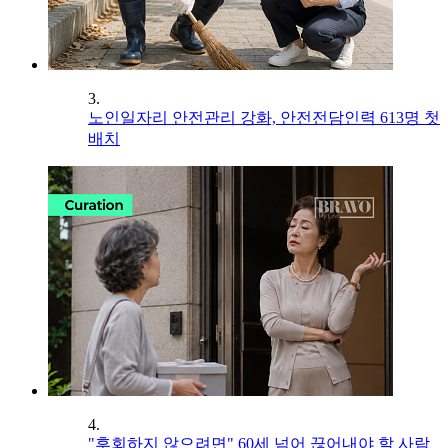
3.
노인일자리 안전관리 강화, 안전전담인력 613명 첫
배치
4.
"후회하지 않으려면" 60세 넘어 끊어내야 할 사람