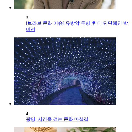
3.
[브라보 문화 이슈] 유방암 투병 후 더 단단해진 박
미선
4.
광명, 시간을 걷는 문화 마실길