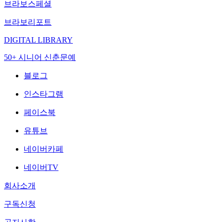
브라보스페셜
브라보리포트
DIGITAL LIBRARY
50+ 시니어 신춘문예
블로그
인스타그램
페이스북
유튜브
네이버카페
네이버TV
회사소개
구독신청