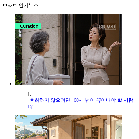
브라보 인기뉴스
1.
"후회하지 않으려면" 60세 넘어 끊어내야 할 사람
1위