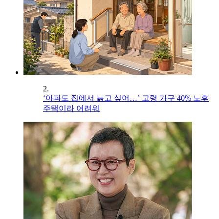
2.
‘아파도 집에서 늙고 싶어…’ 고령 가구 40% 노후
주택이라 어려워