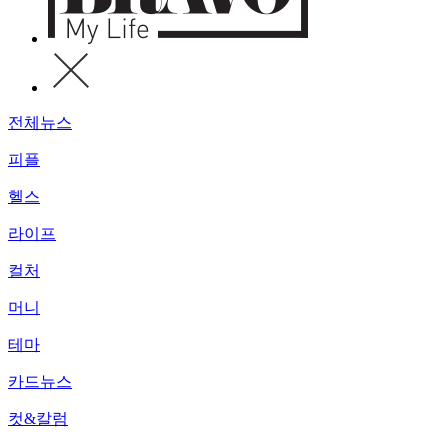
전체뉴스
피플
헬스
라이프
컬처
머니
테마
카드뉴스
컷&칼럼