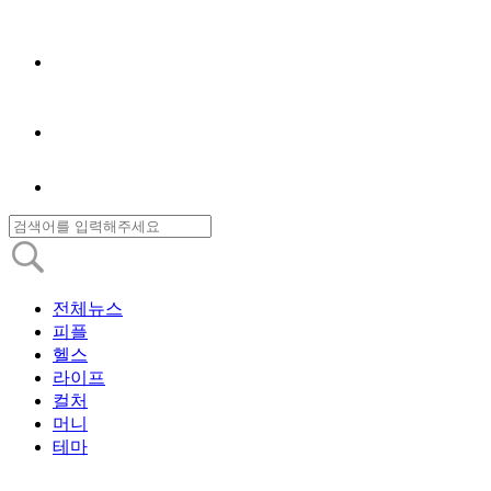
전체뉴스
피플
헬스
라이프
컬처
머니
테마