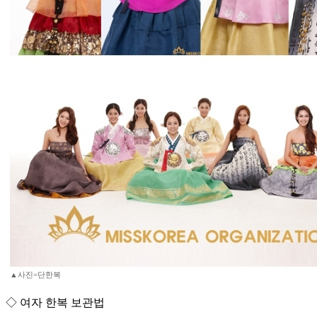
▲사진=단한복
◇ 여자 한복 보관법