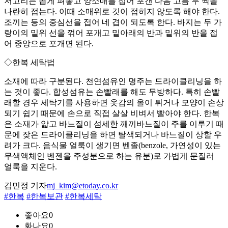
저고리는 곱게 펴놓고 양소매를 접어 포갠 다음 고름 두 짝을
나란히 접는다. 이때 소매위로 깃이 접히지 않도록 해야 한다.
조끼는 등의 중심선을 접어 네 겹이 되도록 한다. 바지는 두 가
랑이의 밑위 선을 꺾어 포개고 밑아래의 반과 밑위의 반을 접
어 중앙으로 포개면 된다.
◇한복 세탁법
소재에 따라 구분된다. 천연섬유인 명주는 드라이클리닝을 하
는 것이 좋다. 합성섬유는 손빨래를 해도 무방하다. 특히 손빨
래할 경우 세탁기를 사용하면 옷감의 올이 튀거나 모양이 손상
되기 쉽기 때문에 손으로 직접 살살 비벼서 빨아야 한다. 한복
은 소재가 얇고 바느질이 섬세한 깨끼바느질이 주를 이루기 때
문에 잦은 드라이클리닝을 하면 탈색되거나 바느질이 상할 우
려가 크다. 음식물 얼룩이 생기면 벤졸(benzole, 가연성이 있는
무색액체인 벤젠을 주성분으로 하는 유분)로 가볍게 문질러
얼룩을 지운다.
김민정 기자
mj_kim@etoday.co.kr
#한복
#한복보관
#한복세탁
좋아요
0
화나요
0