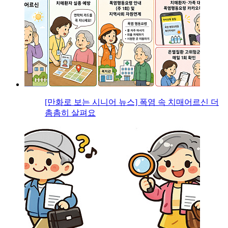
[만화로 보는 시니어 뉴스] 폭염 속 치매어르신 더
촘촘히 살펴요