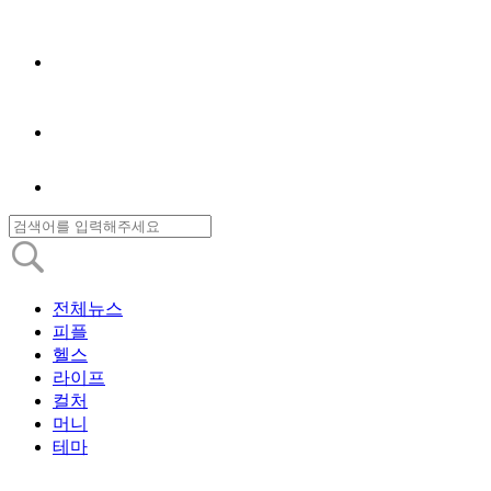
전체뉴스
피플
헬스
라이프
컬처
머니
테마