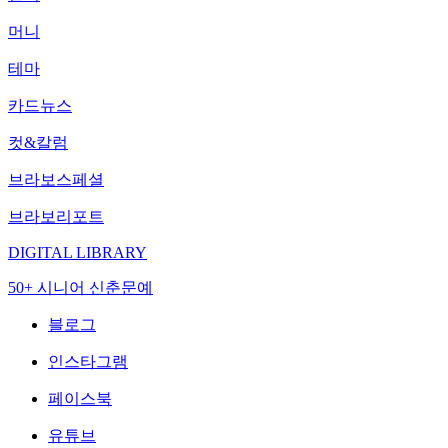
머니
테마
카드뉴스
컷&칼럼
브라보스페셜
브라보리포트
DIGITAL LIBRARY
50+ 시니어 신춘문예
블로그
인스타그램
페이스북
유튜브