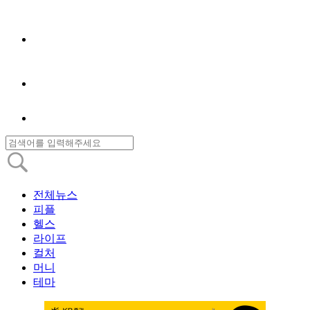
전체뉴스
피플
헬스
라이프
컬처
머니
테마