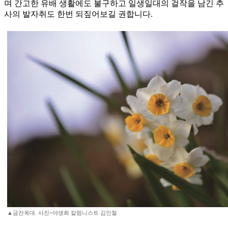
며 간고한 유배 생활에도 불구하고 일생일대의 걸작을 남긴 추
사의 발자취도 한번 되짚어보길 권합니다.
▲금잔옥대. 사진=야생화 칼럼니스트 김인철