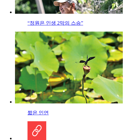
“정원은 인생 2막의 스승”
짧은 인연