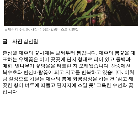
▲제주의 수선화. 사진=야생화 칼럼니스트 김인철
글ㆍ사진
김인철
춘삼월 제주의 꽃시계는 벌써부터 봄입니다. 제주의 봄꽃을 대
표하는 유채꽃은 이미 곳곳에 단지 형태로 피어 있고 동백과
매화, 벚나무가 꽃망울을 터트린 지 오래됐습니다. 산중에선
복수초와 변산바람꽃이 피고 지고를 반복하고 있습니다. 이처
럼 절정으로 치닫는 제주의 봄에 화룡점정을 하는 건 ‘맑고 깨
끗한 향이 벼루에 떠돌고 편지지에 스밀 듯’ 그윽한 수선화 꽃
입니다.