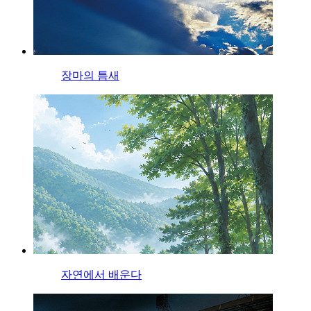
장마의 틈새
자연에서 배운다