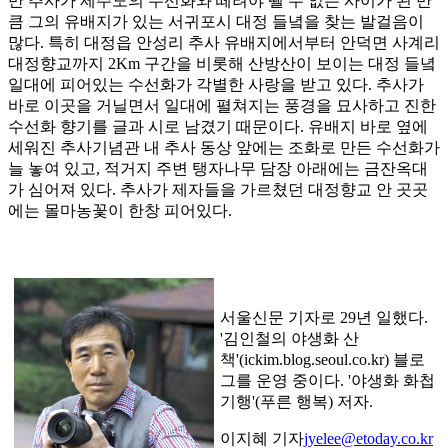
만 추사가 제주도의 수선화와 떼려야 뗄 수 없는 사이가 된 만
큼 그의 유배지가 있는 서귀포시 대정 들녘을 찾는 발걸음이
많다. 특히 대정읍 안성리 추사 유배지에서부터 안덕면 사계리
대정향교까지 2Km 구간을 비롯해 산방산이 보이는 대정 들녘
일대에 피어있는 수선화가 각별한 사랑을 받고 있다. 추사가
바로 이곳을 거닐면서 일대에 펼쳐지는 풍경을 묘사하고 진한
수선화 향기를 글과 시로 남겼기 때문이다. 유배지 바로 옆에
세워진 추사기념관 내 추사 동상 앞에는 조화로 만든 수선화가
늘 놓여 있고, 적거지 주변 탱자나무 담장 아래에는 금잔옥대
가 심어져 있다. 추사가 제자들을 가르쳤던 대정향교 안 곳곳
에는 몰마농꽃이 한창 피어있다.
서울신문 기자로 29년 일했다.
'김인철의 야생화 산
책'(ickim.blog.seoul.co.kr) 블로
그를 운영 중이다. '야생화 화첩
기행'(푸른 행복) 저자.
이지혜 기자
jyelee@etoday.co.kr