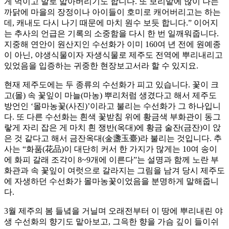
게 먹이고 발로 밟아버리기도 합니다. 또 보리밭에 많이 나는
까닭에 마을의 장정이나 아이들이 호미로 캐어버리고는 하는
데, 캐내도 다시 나기 때문에 마치 원수 보듯 합니다.” 이어지
는 추사의 언급은 기록의 소중함을 다시 한 번 일깨워줍니다.
지중해 연안이 원산지인 수선화가 이미 160여 년 전에 원예종
이 아닌, 야생식물이자 자생식물로 제주도 전역에 뿌리내리고
있었음을 입증하는 귀중한 현장보고서라 할 수 있지요.
현재 제주도에는 두 종류의 수선화가 피고 있습니다. 꽃이 크
고(몰) 속 꽃잎이 마늘(마농) 뿌리처럼 생겼다고 해서 제주도
방언인 ‘몰마농꽃(사진)’이라고 불리는 수선화가 그 하나입니
다. 또 다른 수선화는 흰색 꽃받침 위에 황금색 부화관이 동그
랗게 자리 잡은 게 마치 흰 쟁반(옥대)에 황금 술잔(금잔)이 앉
은 것 같다고 해서 금잔옥대(金盞玉臺)라 불리는 것입니다. 추
사는 “화품(花品)이 대단히 커서 한 가지가 많게는 10여 송이
에 화피 갈래 조각이 8~9개에 이른다”는 설명과 함께 노란 부
화관과 속 꽃잎이 여럿으로 갈라지는 그림을 남겨 당시 제주도
에 자생하던 수선화가 몰마농꽃이었음을 분명하게 말해줍니
다.
3월 제주의 봄 들녘을 거닐며 오래전부터 이 땅에 뿌리내린 야
생 수선화의 향기도 맡아보고, 그윽한 향을 가슴 깊이 들이쉬