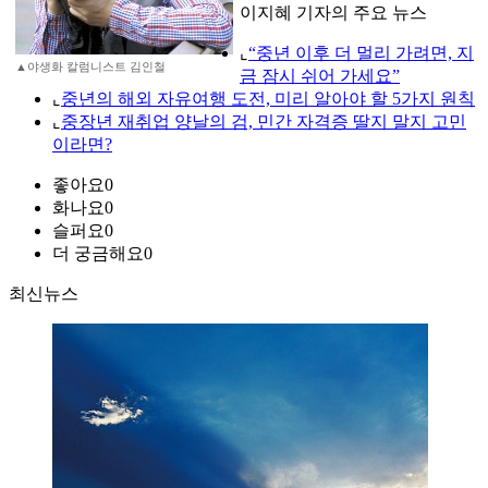
이지혜 기자의 주요 뉴스
⌞
“중년 이후 더 멀리 가려면, 지
▲야생화 칼럼니스트 김인철
금 잠시 쉬어 가세요”
⌞
중년의 해외 자유여행 도전, 미리 알아야 할 5가지 원칙
⌞
중장년 재취업 양날의 검, 민간 자격증 딸지 말지 고민
이라면?
좋아요
0
화나요
0
슬퍼요
0
더 궁금해요
0
최신뉴스