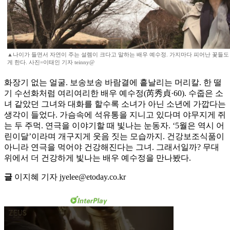
▲나이가 들면서 자연이 주는 설렘이 크다고 말하는 배우 예수정. 가지마다 피어난 꽃들도
게 한다. 사진=이태인 기자 teinny@
화장기 없는 얼굴. 보송보송 바람결에 흩날리는 머리칼. 한 떨
기 수선화처럼 여리여리한 배우 예수정(芮秀貞·60). 수줍은 소
녀 같았던 그녀와 대화를 할수록 소녀가 아닌 소년에 가깝다는
생각이 들었다. 가슴속에 석유통을 지니고 있다며 야무지게 쥐
는 두 주먹. 연극을 이야기할 때 빛나는 눈동자. ‘5월은 역시 어
린이달’이라며 개구지게 웃음 짓는 모습까지. 건강보조식품이
아니라 연극을 먹어야 건강해진다는 그녀. 그래서일까? 무대
위에서 더 건강하게 빛나는 배우 예수정을 만나봤다.
글
이지혜 기자 jyelee@etoday.co.kr