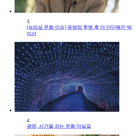
3.
[브라보 문화 이슈] 유방암 투병 후 더 단단해진 박
미선
4.
광명, 시간을 걷는 문화 마실길