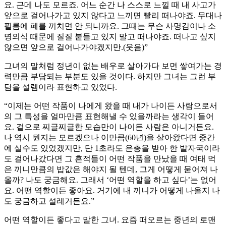
요. 근데 나도 모르죠. 어느 순간 나 스스로 느낄 때 내 사고가
앞으로 걸어나가고 있지 않다고 느끼면 빨리 떠나야죠. 무대나
필름에 폐를 끼치면 안 되니까요. 그때는 무슨 사명감이나 소
명의식 때문에 질질 붙들고 있지 말고 떠나야죠. 떠나고 싶지
않으면 앞으로 걸어나가야겠지만.(웃음)”
그녀의 말처럼 정년이 없는 배우로 살아가다 보면 쌓여가는 경
력만큼 부담되는 부분도 있을 것이다. 하지만 그녀는 그런 부
담을 설렘이라 표현하고 있었다.
“이제는 어떤 작품이 나에게 왔을 때 내가 나이든 사람으로서
의 그 특성을 얼마만큼 표현해낼 수 있을까라는 생각이 들어
요. 겉으로 찌글찌글한 모습만이 나이든 사람은 아니거든요.
나 역시 뭔지는 모르겠으나 이만큼(60년)을 살아왔다면 중간
에 실수도 있었겠지만, 단 1초라도 은총을 받아 한 발자국이라
도 걸어나갔다면 그 흔적들이 어떤 작품을 만났을 때 여태 먹
은 끼니만큼의 밥값은 해야지 될 텐데, 그게 어떻게 묻어져 나
올까? 나도 궁금해요. 그래서 ‘어떤 역할을 하고 싶다’는 없어
요. 어떤 역할이든 좋아요. 거기에 내 끼니가 어떻게 나올지 나
도 궁금하고 설레거든요.”
어떤 역할이든 좋다고 말한 그녀. 요즘 떠오르는 중년의 로맨