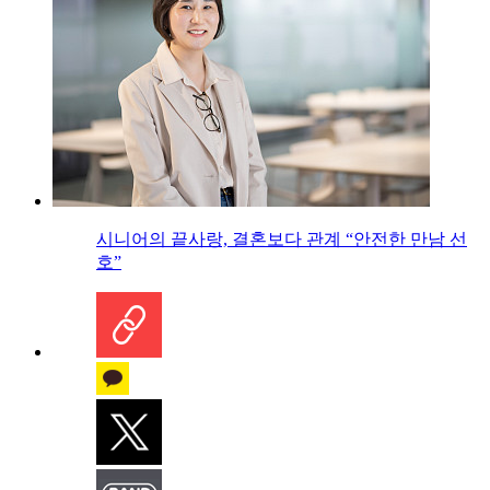
시니어의 끝사랑, 결혼보다 관계 “안전한 만남 선
호”