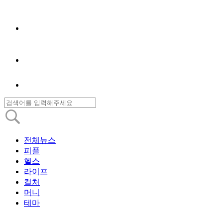
전체뉴스
피플
헬스
라이프
컬처
머니
테마