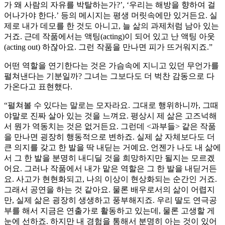
가 왜 사람의 자유를 박탈하는가?’, ‘우리는 해방을 향하여 걸
어나가야 한다.’ 등의 메시지는 평생 머릿속에만 있거든요. 실
제로 내가 데모를 한 것도 아니고, 늘 삶의 과제처럼 남아 있는
거죠. 근데 작품에서는 액팅(acting)이 되어 있고 난 액팅 아웃
(acting out) 하잖아요. 그런 작품을 만나면 피가 뜨거워지죠.”
어떤 역할을 연기한다는 것은 가슴속에 지니고 있던 무언가를
펼쳐낸다는 기분일까? 그녀는 그보다도 더 벅찬 감동으로 다
가온다고 표현했다.
“펼쳐볼 수 있다는 말로는 모자라요. 그대로 행위하니까, 그때
야말로 진짜 살아 있는 것을 느껴요. 평상시 제 삶은 고즈넉해
서 뭔가 역동치는 것은 없거든요. 그런데 <과부들> 같은 작품
을 만나면 굉장히 행동적으로 변하죠. 실제 삶 자체보다도 더
큰 의지를 갖고 한 발을 딱 내딛는 거예요. 언젠가 나도 내 삶에
서 그 한 발을 분명히 내디딜 것을 희망하지만 될지는 모르겠
어요. 그러나 작품에서 내가 맡은 역할은 그 한 발을 내딛거든
요. 사고가 현현화되고, 나의 이상이 현상화되는 순간인 거죠.
그래서 공연을 하는 것 같아요. 물론 배우로서의 삶이 어렵지
만, 실제 삶은 굉장히 생생하고 풍부해지죠. 우리 딸도 연극공
부를 해서 지금은 연출가로 활동하고 있는데, 물론 고생할 게
눈에 선하죠. 하지만 내 경험을 통해서 분명히 아는 것이 있어