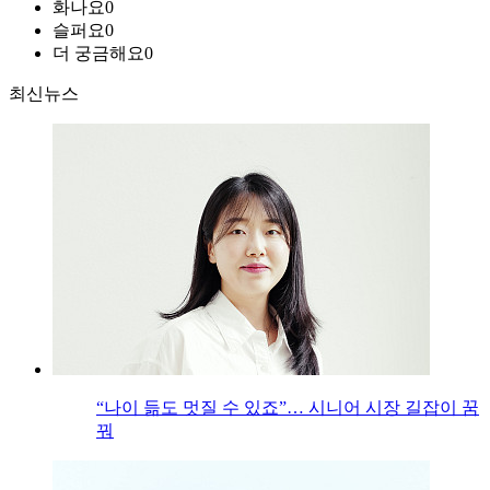
화나요
0
슬퍼요
0
더 궁금해요
0
최신뉴스
“나이 듦도 멋질 수 있죠”… 시니어 시장 길잡이 꿈
꿔