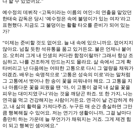
나 할 수 있었어요.”
예수정의 데뷔작 <고독이라는 이름의 여인>의 연출을 맡았던
한태숙 감독은 당시 ‘예수정은 속에 불덩이가 있는 여자’라고
표현했다. 지금도 그 불덩이는 활활 타오를 준비가 되어 있는
가?
“이제는 준비할 것도 없어요. 늘 내 속에 있으니까요. 없어지지
않아요. 넘칠 듯한 석유통을 품고 있거든요. 불은 언제나 붙어
요. 오히려 그게 내 인생의 커다란 함정이랄까? 그래서 항상 조
심하고, 나를 건조하게 만드는지도 몰라요. 삶 속에서 그게 확
타버리고 난 다음에는 어떠한 고통으로 다시 그 열량을 채워가
야겠죠. 배우는 숙명적으로 ‘고통은 성숙의 미로’라는 말처럼
그 고통에서 벗어나 한 송이 꽃을 피워내야 해요. 그 고통을 지
나 아름다운 꽃을 피웠을 땐 ‘아, 이 고통이 결국 내 삶을 꽃을
피우는 대미지였구나’라는 것을 깨닫곤 하죠. 또 한 가지, 나는
연극을 먹고 건강해지는 사람이거든요. 연극이 날 건강하게 하
고, 내 삶의 활력을 가져다주죠. 누구든 매 순간 충실하면 그만
큼 행복해질 수 있어요. 저는 연기가 생활이니까, 그걸 날마다
충만히 하는 가운데 늘 무언가가 채워지는 거죠. 그게 제겐 힘
이 되고 행복인 셈이에요.”