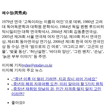
예수정(芮秀貞)
1979년 연극 ‘고독이라는 이름의 여인’으로 데뷔, 1980년 고려
대 독어독문학과 대학원 문학석사, 1984년 독일 뮌헨 루드비히
막시밀리안 대학 연극학석사, 2004년 제5회 김동훈연극상,
2005년 제26회 서울 연극제 여자 연기상, 제10회 히서 연극인
상, 제41회 동아연극상 연기상, 2006년 제1회 한국 여자 연극인
상 등 수상. 연극 ‘밤으로의 긴 여로’, ‘19그리고 80’, ‘고곤의 선
물’, ‘벚꽃 동산’, ‘허난설헌’, ‘바다와 양산’, ‘그린 벤치’, ‘손님’,
‘늙은 부부 이야기’ 등 주연.
이지혜 기자
jyelee@etoday.co.kr
이지혜 기자의 주요 뉴스
⌞
“중년 이후 더 멀리 가려면, 지금 잠시 쉬어 가세요”
⌞
중년의 해외 자유여행 도전, 미리 알아야 할 5가지 원칙
⌞
중장년 재취업 양날의 검, 민간 자격증 딸지 말지 고민
이라면?
좋아요
0