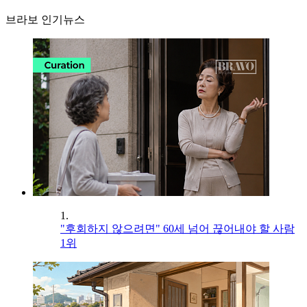
브라보 인기뉴스
1.
"후회하지 않으려면" 60세 넘어 끊어내야 할 사람
1위