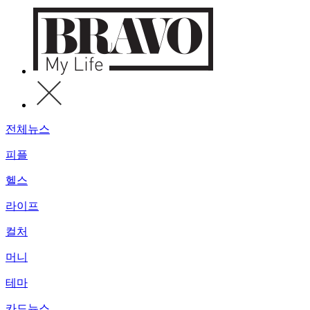
전체뉴스
피플
헬스
라이프
컬처
머니
테마
카드뉴스