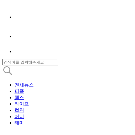
전체뉴스
피플
헬스
라이프
컬처
머니
테마