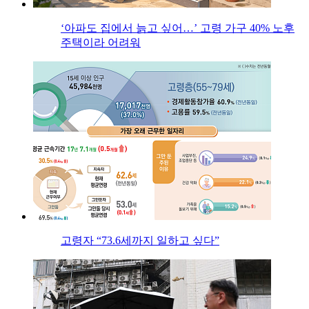
‘아파도 집에서 늙고 싶어…’ 고령 가구 40% 노후
주택이라 어려워
고령자 “73.6세까지 일하고 싶다”