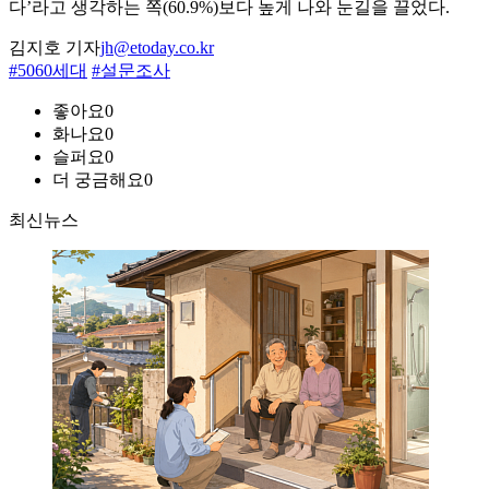
다’라고 생각하는 쪽(60.9%)보다 높게 나와 눈길을 끌었다.
김지호 기자
jh@etoday.co.kr
#5060세대
#설문조사
좋아요
0
화나요
0
슬퍼요
0
더 궁금해요
0
최신뉴스