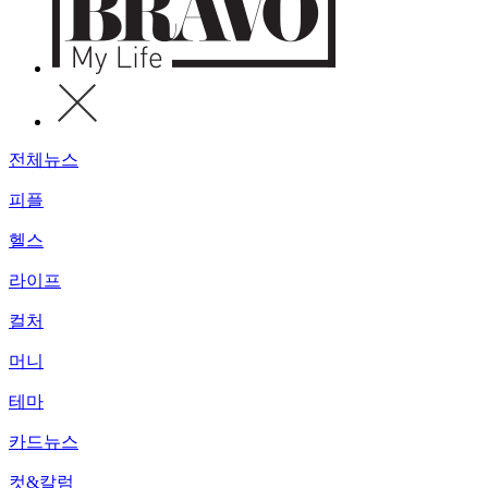
전체뉴스
피플
헬스
라이프
컬처
머니
테마
카드뉴스
컷&칼럼