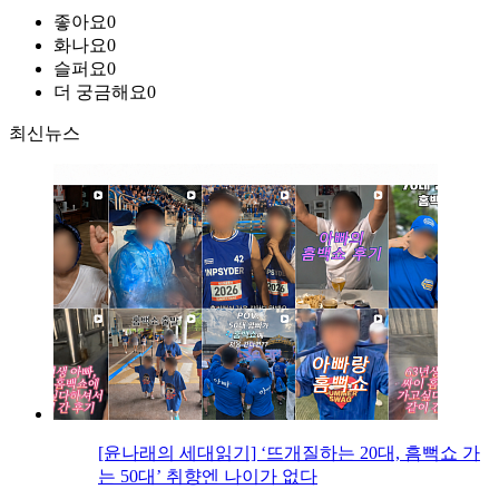
좋아요
0
화나요
0
슬퍼요
0
더 궁금해요
0
최신뉴스
[윤나래의 세대읽기] ‘뜨개질하는 20대, 흠뻑쇼 가
는 50대’ 취향엔 나이가 없다