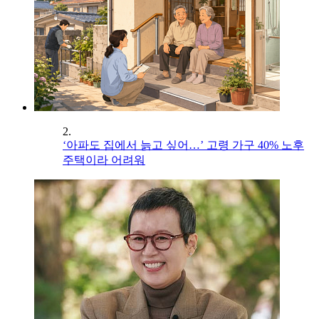
2.
‘아파도 집에서 늙고 싶어…’ 고령 가구 40% 노후
주택이라 어려워