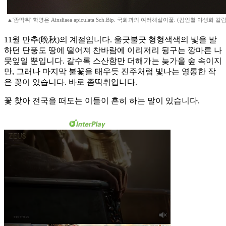
▲'좀딱취' 학명은 Ainsliaea apiculata Sch.Bip. 국화과의 여러해살이풀. (김인철 야생화 
11월 만추(晩秋)의 계절입니다. 울긋불긋 형형색색의 빛을 발
하던 단풍도 땅에 떨어져 찬바람에 이리저리 뒹구는 깡마른 나
뭇잎일 뿐입니다. 갈수록 스산함만 더해가는 늦가을 숲 속이지
만, 그러나 마지막 불꽃을 태우듯 진주처럼 빛나는 영롱한 작
은 꽃이 있습니다. 바로 좀딱취입니다.
꽃 찾아 전국을 떠도는 이들이 흔히 하는 말이 있습니다.