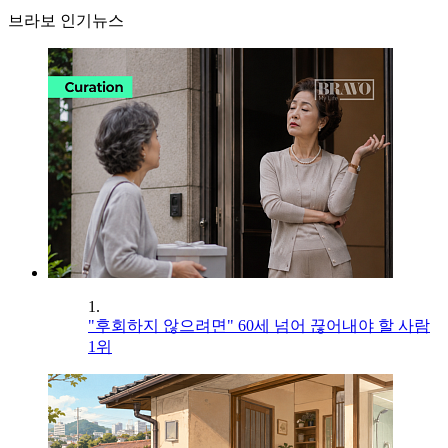
브라보 인기뉴스
1.
"후회하지 않으려면" 60세 넘어 끊어내야 할 사람
1위