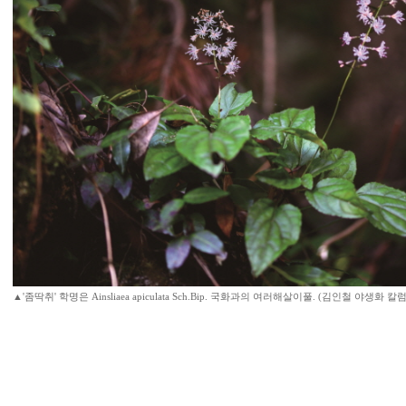
▲'좀딱취' 학명은 Ainsliaea apiculata Sch.Bip. 국화과의 여러해살이풀. (김인철 야생화 