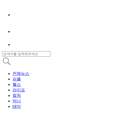
전체뉴스
피플
헬스
라이프
컬처
머니
테마