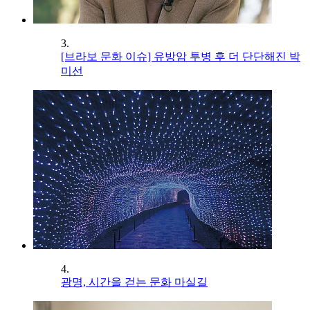
3.
[브라보 문화 이슈] 유방암 투병 후 더 단단해진 박
미선
4.
광명, 시간을 걷는 문화 마실길