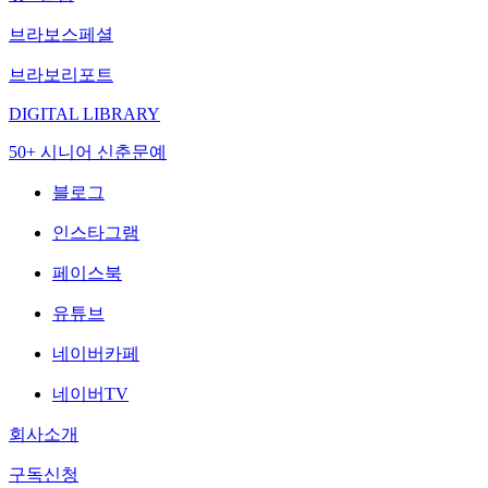
브라보스페셜
브라보리포트
DIGITAL LIBRARY
50+ 시니어 신춘문예
블로그
인스타그램
페이스북
유튜브
네이버카페
네이버TV
회사소개
구독신청