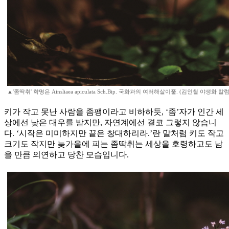
▲'좀딱취' 학명은 Ainsliaea apiculata Sch.Bip. 국화과의 여러해살이풀. (김인철 야생화 
키가 작고 못난 사람을 좀팽이라고 비하하듯, ‘좀’자가 인간 세
상에선 낮은 대우를 받지만, 자연계에선 결코 그렇지 않습니
다. ‘시작은 미미하지만 끝은 창대하리라.’란 말처럼 키도 작고
크기도 작지만 늦가을에 피는 좀딱취는 세상을 호령하고도 남
을 만큼 의연하고 당찬 모습입니다.