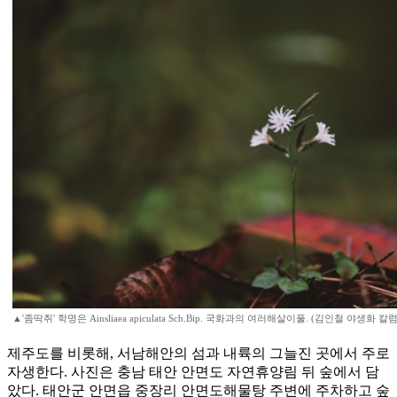
▲'좀딱취' 학명은 Ainsliaea apiculata Sch.Bip. 국화과의 여러해살이풀. (김인철 야생화 
제주도를 비롯해, 서남해안의 섬과 내륙의 그늘진 곳에서 주로
자생한다. 사진은 충남 태안 안면도 자연휴양림 뒤 숲에서 담
았다. 태안군 안면읍 중장리 안면도해물탕 주변에 주차하고 숲