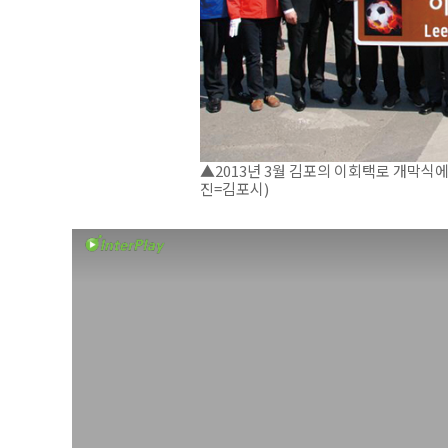
▲2013년 3월 김포의 이회택로 개막식
진=김포시)