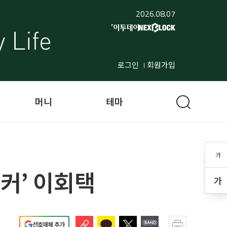
2026.08.07
로그인
회원가입
머니
테마
가
커’ 이회택
가
선호매체 추가