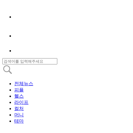
전체뉴스
피플
헬스
라이프
컬처
머니
테마