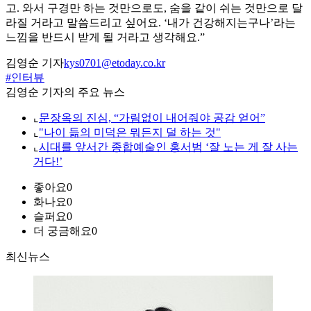
고. 와서 구경만 하는 것만으로도, 숨을 같이 쉬는 것만으로 달
라질 거라고 말씀드리고 싶어요. ‘내가 건강해지는구나’라는
느낌을 반드시 받게 될 거라고 생각해요.”
김영순 기자
kys0701@etoday.co.kr
#인터뷰
김영순 기자의 주요 뉴스
⌞
문장옥의 진심, “가림없이 내어줘야 공감 얻어”
⌞
"나이 듦의 미덕은 뭐든지 덜 하는 것"
⌞
시대를 앞서간 종합예술인 홍서범 ‘잘 노는 게 잘 사는
거다!’
좋아요
0
화나요
0
슬퍼요
0
더 궁금해요
0
최신뉴스