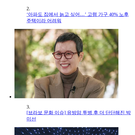
2.
‘아파도 집에서 늙고 싶어…’ 고령 가구 40% 노후
주택이라 어려워
3.
[브라보 문화 이슈] 유방암 투병 후 더 단단해진 박
미선