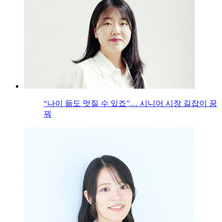
“나이 듦도 멋질 수 있죠”… 시니어 시장 길잡이 꿈
꿔