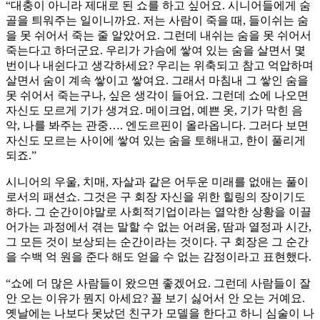
“대충이 아니라 제대로 된 쇼를 하고 싶어요. 시니어들에게 숨
골을 틔워주는 일이니까요. 저는 사람이 죽을 때, 들이쉬는 숨
을 못 쉬어서 죽는 줄 알았어요. 그런데 내쉬는 숨을 못 쉬어서
죽는다고 하더군요. 우리가 가슴에 쌓여 있는 숨을 살면서 몇
번이나 내쉰다고 생각하세요? 우리는 위축되고 참고 억압하며
살면서 숨이 계속 쌓이고 쌓여요. 그래서 마침내 그 쌓인 숨을
못 쉬어서 죽는구나, 싶은 생각이 들어요. 그런데 쇼에 나오면
자신도 모르게 기가 생겨요. 메이크업, 예쁜 옷, 기가 막힌 음
악, 나를 봐주는 관중…. 엔도르핀이 올라옵니다. 그러다 보면
자신도 모르는 사이에 쌓여 있는 숨을 토해내고, 한이 풀리게
되죠.”
시니어의 우울, 치매, 자살과 같은 어두운 미래를 없애는 풀이
로서의 패션쇼. 그것은 구 회장 자신을 위한 힐링의 장이기도
하다. 그 순간이야말로 사회적기업이라는 열악한 상황을 이끌
어가는 과정에서 겪는 말할 수 없는 어려움, 땀과 열정과 시간,
그 모든 것이 보상되는 순간이라는 것이다. 구 회장은 그 순간
을 수백 억 원을 준다 해도 얻을 수 없는 감정이라고 표현했다.
“쇼에 더 많은 사람들이 왔으면 좋겠어요. 그런데 사람들이 잘
안 오는 이유가 뭔지 아세요? 꼴 보기 싫어서 안 오는 거예요.
옛날에는 나보다 못났던 친구가 모델을 한다고 하니 심술이 나