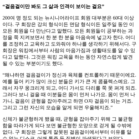
“걸음걸이만 봐도 그 삶과 인격이 보이는 걸요”
200여 명 정도 되는 뉴시니어라이프 회원 대부분은 60대 이상
이다. 구 회장은 강의 형식이든 면담 형식이든 일주일 동안 이
모든 회원을 다 만난다고 말했다. 모든 회원들이 공부하는 과
정을 쭉 지켜보면서 한 분 한 분을 마음속에 넣고자 한다. 어디
를 조정하고 교육하고 도와줘야 하나를 생각하기 위해서다. 구
회장은 워킹에서부터 사람의 마음가짐과 생활태도를 알 수 있
다고 말했다. 그것은 워킹 교육을 하는 동안 자연스럽게 발견
될 수 있는 부분이기도 했다.
“왜냐하면 걸음걸이가 정신과 육체를 컨트롤하기 때문이에요.
예를 들어 키가 많이 크신 분들은 키가 큰 게 콤플렉스예요. 그
래서 자꾸 웅크리게 되고, 어디 가서도 다리를 쭉 못 펴게 되죠.
그러다 보니 걸을 때 이분들은 몸이 먼저 나가요. 몸이 먼저 나
가니, 걸음이 균형을 잡아주려고 하면 O자 걸음이 되는 거죠.
그리고 그런 자신의 모습을 알게 되면 우울해지죠.”
신체가 불균형하게 됐을 때, 균형을 잡아주기 위해 그 불균형
함을 따라가게 되다 보면 불균형한 모양으로 걷게 될 수밖에
없다. 구 회장은 그렇게 잘못된 걸음걸이에서부터 이유를 알
수 없는 디스크, 어깨 통증 등 질병이 파생된다고 보았다.