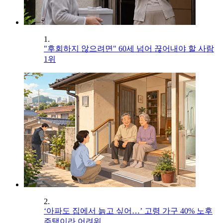
1.
"후회하지 않으려면" 60세 넘어 끊어내야 할 사람
1위
2.
‘아파도 집에서 늙고 싶어…’ 고령 가구 40% 노후
주택이라 어려워