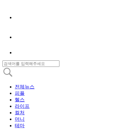
전체뉴스
피플
헬스
라이프
컬처
머니
테마