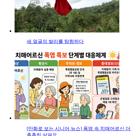
세 얼굴의 발리를 탐험하다
[만화로 보는 시니어 뉴스] 폭염 속 치매어르신 더
촘촘히 살펴요