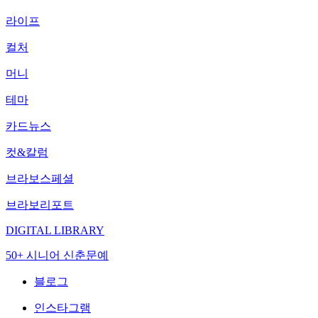
라이프
컬처
머니
테마
카드뉴스
컷&칼럼
브라보스페셜
브라보리포트
DIGITAL LIBRARY
50+ 시니어 신춘문예
블로그
인스타그램