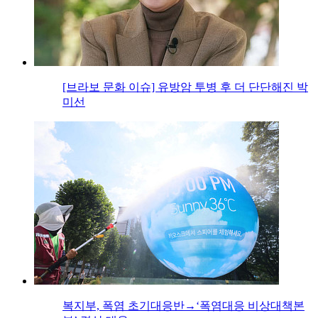
[브라보 문화 이슈] 유방암 투병 후 더 단단해진 박
미선
복지부, 폭염 초기대응반→‘폭염대응 비상대책본