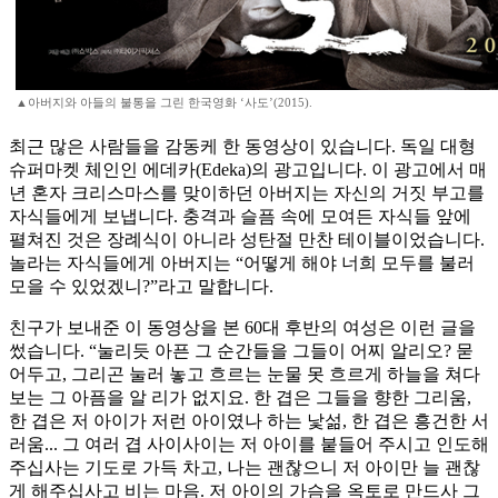
▲아버지와 아들의 불통을 그린 한국영화 ‘사도’(2015).
최근 많은 사람들을 감동케 한 동영상이 있습니다. 독일 대형
슈퍼마켓 체인인 에데카(Edeka)의 광고입니다. 이 광고에서 매
년 혼자 크리스마스를 맞이하던 아버지는 자신의 거짓 부고를
자식들에게 보냅니다. 충격과 슬픔 속에 모여든 자식들 앞에
펼쳐진 것은 장례식이 아니라 성탄절 만찬 테이블이었습니다.
놀라는 자식들에게 아버지는 “어떻게 해야 너희 모두를 불러
모을 수 있었겠니?”라고 말합니다.
친구가 보내준 이 동영상을 본 60대 후반의 여성은 이런 글을
썼습니다. “눌리듯 아픈 그 순간들을 그들이 어찌 알리오? 묻
어두고, 그리곤 눌러 놓고 흐르는 눈물 못 흐르게 하늘을 쳐다
보는 그 아픔을 알 리가 없지요. 한 겹은 그들을 향한 그리움,
한 겹은 저 아이가 저런 아이였나 하는 낯섦, 한 겹은 흥건한 서
러움... 그 여러 겹 사이사이는 저 아이를 붙들어 주시고 인도해
주십사는 기도로 가득 차고, 나는 괜찮으니 저 아이만 늘 괜찮
게 해주십사고 비는 마음. 저 아이의 가슴을 옥토로 만드사 그