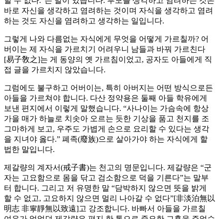
할 수 없다.”는 말이 있습니다. 부모를 생각하고 염려하는 것은
바로 자신을 생각하고 염려하는 것이며 자식을 생각하고 염려
하는 것도 자신을 염려하고 생각하는 일입니다.
그렇게 나와 다름없는 자식에게 무엇을 어떻게 가르칠까? 어
버이는 제 자식을 가르치기 어려우니 남들과 바꿔 가르친다
[易子敎之]는 게 동양의 옛 가르침이었고, 공자도 아들에게 직
접 글을 가르치지 않았습니다.
그럼에도 불구하고 어버이는, 특히 아버지는 어떤 방식으로든
아들을 가르쳐야 합니다. 다산 정약용은 둘째 아들 학유에게
보낸 편지에서 이렇게 말했습니다. “사나이는 가슴속에 항상
가을 매가 하늘로 치솟아 오르는 듯한 기상을 품고 천지를 조
그마하게 보고, 우주도 가볍게 손으로 요리할 수 있다는 생각
을 지녀야 옳다.” 폐족(廢族)으로 살아가야 하는 자식에게 할
법한 말입니다.
제갈량의 계자서(戒子書)는 천고의 명문입니다. 제갈량은 “군
자는 고요함으로 몸을 닦고 검소함으로 덕을 기른다”는 말부
터 합니다. 그리고 저 유명한 말 “담박하지 않으면 뜻을 밝게
할 수 없고, 고요하지 않으면 멀리 나아갈 수 없다”[非淡泊無以
明志 非寧靜無以致遠]고 강조합니다. 바빠서 아들을 가르칠
여유가 없었던 제갈량은 편지 한 통으로 중요한 교훈을 주었습