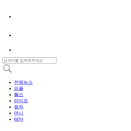
전체뉴스
피플
헬스
라이프
컬처
머니
테마