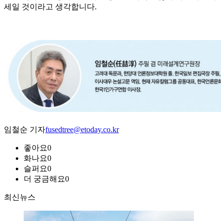
세일 것이라고 생각합니다.
임철순 기자
fusedtree@etoday.co.kr
좋아요
0
화나요
0
슬퍼요
0
더 궁금해요
0
최신뉴스