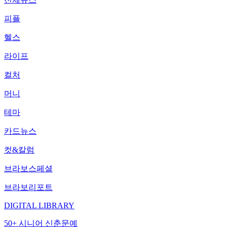
피플
헬스
라이프
컬처
머니
테마
카드뉴스
컷&칼럼
브라보스페셜
브라보리포트
DIGITAL LIBRARY
50+ 시니어 신춘문예