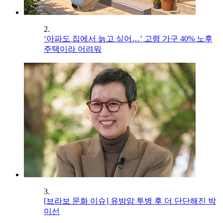
2.
‘아파도 집에서 늙고 싶어…’ 고령 가구 40% 노후
주택이라 어려워
3.
[브라보 문화 이슈] 유방암 투병 후 더 단단해진 박
미선