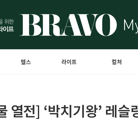
헬스
라이프
컬처
 열전] ‘박치기왕’ 레슬링