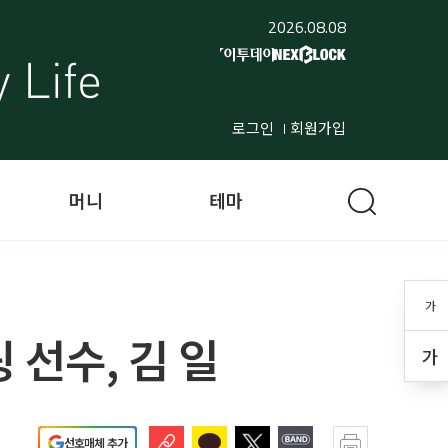
2026.08.08
로그인
회원가입
머니
테마
가
 선수, 김 일
가
선호매체 추가