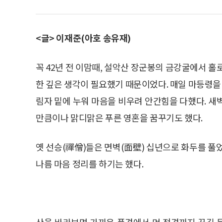
<글> 이재준(아호 송유재)
꼭 42년 전 이맘때, 설악산 장군봉의 금강굴에서 홀로
한 깊은 생각이 필요했기 때문이었다. 매일 마등령을
림자 밑에 누워 마음을 비우려 안간힘을 다했다. 새
만큼이나 맑디맑은 푸른 영혼을 꿈꾸기도 했다.
옛 선승(禪僧)들은 면벽(面壁) 십년으로 화두를 풀
나름 마음 정리를 하기는 했다.
산을 바라보면 가까운 풍경에서 먼 정경까지 끊길 