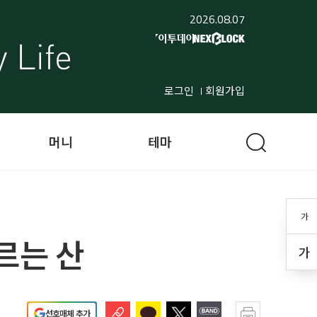
2026.08.07
로그인
회원가입
머니
테마
가
르는 산
가
선호매체 추가