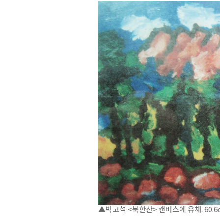
▲박고석 <북한산> 캔버스에 유채. 60.6cm 