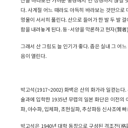
다. 사계절 어느 때라도 아득히 바라보는 것만으로
멍울이 서서히 풀린다. 산으로 들어가 한 발 두 발
함을 내려놓게 된다. 동·서양을 막론하고 현자(賢者)
그래서 산 그림도 늘 인기가 좋다. 좁은 실내 그 어느
음이 열린다.
박고석(1917~2002) 화백은 산의 화가라 일컫는
술과에 입학한 1935년 무렵의 일본 화단은 이전의
파, 야수파, 입체파, 초현실파, 추상파등 신사조에 
박고석은 1940년 대학 동창으로 구성된 격조전(格