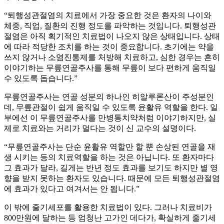
“퇴행성관절염의 치료에서 가장 중요한 것은 환자의 나이와
체중, 직업, 질환의 진행 정도를 파악하는 것입니다. 퇴행성관
절염은 아직 획기적인 치료법이 나오지 않은 상태입니다. 상태
에 따라 적당한 조치를 하는 것이 중요합니다. 초기에는 약을
쓰지 않거나 소염진통제를 처방해 치료하고, 심한 경우는 흔히
이야기하는 무릎연골주사를 통해 무릎이 보다 편하게 움직일
수 있도록 돕습니다.”
무릎연골주사는 연골 성분의 하나인 히알루론산이 주성분인
데, 무릎관절이 쉽게 움직일 수 있도록 윤활유 역할을 한다. 일
부에선 이 무릎연골주사를 만병통치약처럼 이야기하지만, 실
제로 치료와는 거리가 멀다는 것이 신 교수의 설명이다.
“무릎연골주사는 단순 윤활유 역할만 할 뿐 손상된 연골을 재
생 시키는 등의 치료역할을 하는 것은 아닙니다. 또 환자마다
그 효과가 달라, 길게는 반년 정도 효과를 보기도 하지만 별 영
향을 받지 못하는 환자도 있습니다. 때문에 모든 퇴행성관절염
에 효과가 있다고 여겨서는 안 됩니다.”
이 밖에 줄기세포를 활용한 치료법이 있다. 그러나 치료비가
800만원에 달하는 등 엄청난 고가인 데다가, 확실하게 줄기세