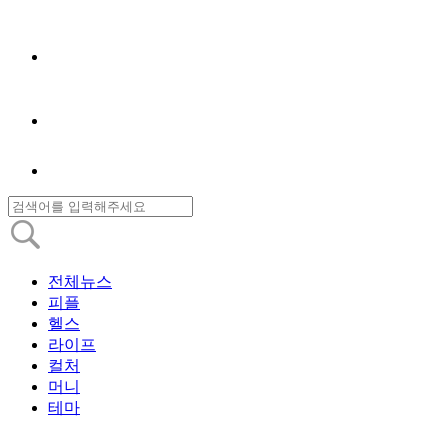
전체뉴스
피플
헬스
라이프
컬처
머니
테마