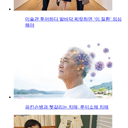
미술관 투어하다 발바닥 찌릿하면 ‘이 질환’ 의심
해야
파킨슨병과 헷갈리는 치매, 루이소체 치매