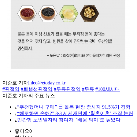
이준호 기자
jhlee@etoday.co.kr
#관절염
#퇴행성관절염
#무릎관절염
#무릎
#100세시대
이준호 기자의 주요 뉴스
⌞
“추천했더니 구매” 日 돌봄 현장 종사자 91.5%가 경험
⌞
“해로하면 손해?” 8·3 세제개편에 ‘황혼이혼’ 조장 논란
⌞
민간형 노인일자리 참여자, ‘배움 의지’도 높았다
좋아요
0