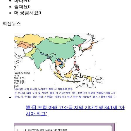
화나요
0
슬퍼요
0
더 궁금해요
0
최신뉴스
韓·日 포함 아태 고소득 지역 기대수명 84.1세 ‘아
시아 최고’