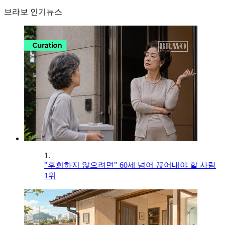
브라보 인기뉴스
1.
"후회하지 않으려면" 60세 넘어 끊어내야 할 사람
1위