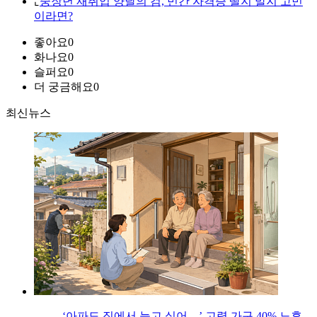
⌞
중장년 재취업 양날의 검, 민간 자격증 딸지 말지 고민
이라면?
좋아요
0
화나요
0
슬퍼요
0
더 궁금해요
0
최신뉴스
‘아파도 집에서 늙고 싶어…’ 고령 가구 40% 노후