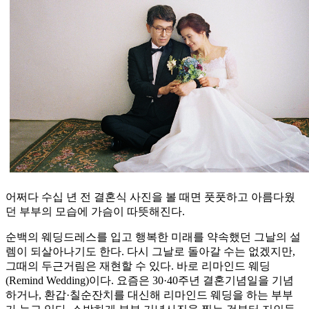
어쩌다 수십 년 전 결혼식 사진을 볼 때면 풋풋하고 아름다웠
던 부부의 모습에 가슴이 따뜻해진다.
순백의 웨딩드레스를 입고 행복한 미래를 약속했던 그날의 설
렘이 되살아나기도 한다. 다시 그날로 돌아갈 수는 없겠지만,
그때의 두근거림은 재현할 수 있다. 바로 리마인드 웨딩
(Remind Wedding)이다. 요즘은 30·40주년 결혼기념일을 기념
하거나, 환갑·칠순잔치를 대신해 리마인드 웨딩을 하는 부부