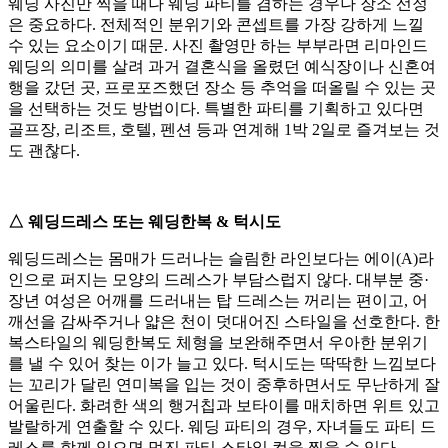
웨딩 사진만 찍을 때나 웨딩 파티를 겸하는 경우나 장소 선정
은 중요하다. 전체적인 분위기와 콘셉트를 가장 강하게 느낄
수 있는 요소이기 때문. 사진 촬영만 하는 부부라면 리마인드
웨딩의 의미를 살려 과거 결혼식을 올렸던 예식장이나 신혼여
행을 갔던 곳, 프로포즈했던 장소 등 추억을 떠올릴 수 있는 곳
을 선택하는 것도 방법이다. 특별한 파티를 기획하고 있다면
골프장, 리조트, 호텔, 펜션 등과 연계해 1박 2일로 즐겨보는 것
도 괜찮다.
△ 웨딩드레스 또는 웨딩한복 & 턱시도
웨딩드레스는 몸매가 드러나는 슬림한 라인보다는 에이(A)라
인으로 퍼지는 모양의 드레스가 부담스럽지 않다. 대부분 중·
장년 여성은 어깨를 드러내는 탑 드레스는 꺼리는 편이고, 어
깨선을 감싸주거나 얇은 천이 덧대어진 스타일을 선호한다. 한
복스타일의 웨딩한복도 체형을 보완해주면서 우아한 분위기
를 낼 수 있어 찾는 이가 늘고 있다. 턱시도는 딱딱한 느낌보다
는 꼬리가 달린 연미복을 입는 것이 중후하면서도 무난하게 잘
어울린다. 화려한 색의 행거칩과 보타이를 매치하면 위트 있고
발랄하게 연출할 수 있다. 웨딩 파티의 경우, 자녀들도 파티 드
레스를 함께 입으면 멋진 파티 스타일 컷을 찍을 수 있다.