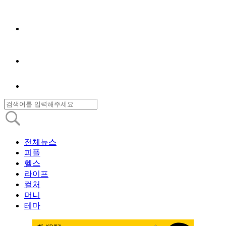
전체뉴스
피플
헬스
라이프
컬처
머니
테마