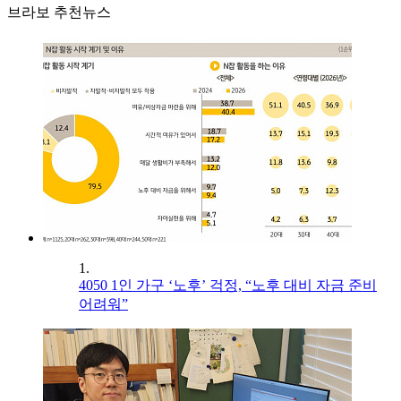
브라보 추천뉴스
1.
4050 1인 가구 ‘노후’ 걱정, “노후 대비 자금 준비
어려워”