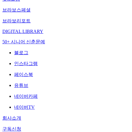
브라보스페셜
브라보리포트
DIGITAL LIBRARY
50+ 시니어 신춘문예
블로그
인스타그램
페이스북
유튜브
네이버카페
네이버TV
회사소개
구독신청