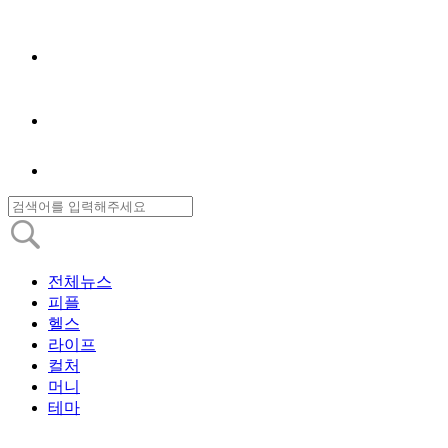
전체뉴스
피플
헬스
라이프
컬처
머니
테마