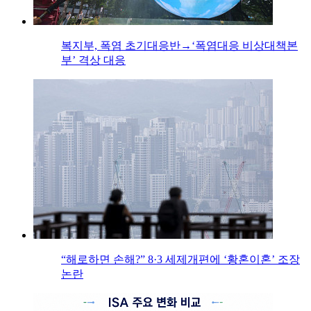
복지부, 폭염 초기대응반→‘폭염대응 비상대책본
부’ 격상 대응
“해로하면 손해?” 8·3 세제개편에 ‘황혼이혼’ 조장
논란