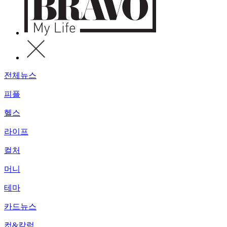
전체뉴스
피플
헬스
라이프
컬처
머니
테마
카드뉴스
컷&칼럼