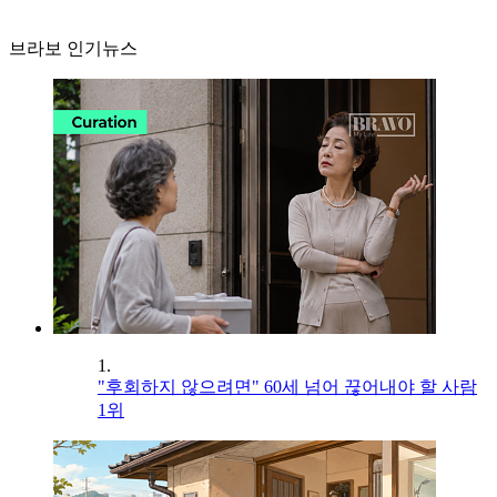
브라보 인기뉴스
1.
"후회하지 않으려면" 60세 넘어 끊어내야 할 사람
1위