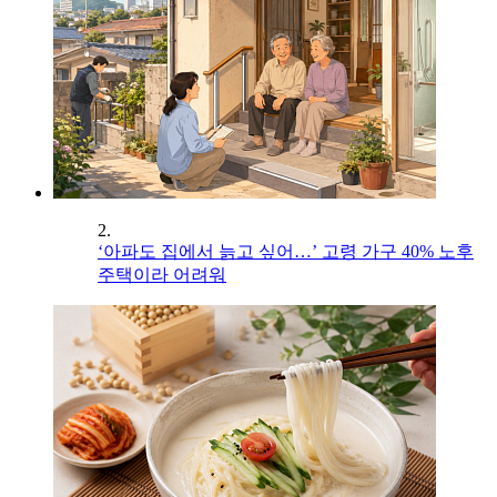
2.
‘아파도 집에서 늙고 싶어…’ 고령 가구 40% 노후
주택이라 어려워